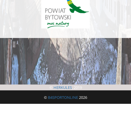
©
HERKULES
, 2019
©
B4SPORTONLINE
2026
Jeżeli masz jakieś pytania lub problemy to zachęcamy do skorzystania z
formularza zgłoszeniowego. Umożliwi on szybki kontakt z organizatorem i
administratorem systemu.
Kliknij tutaj aby zgłosić problem