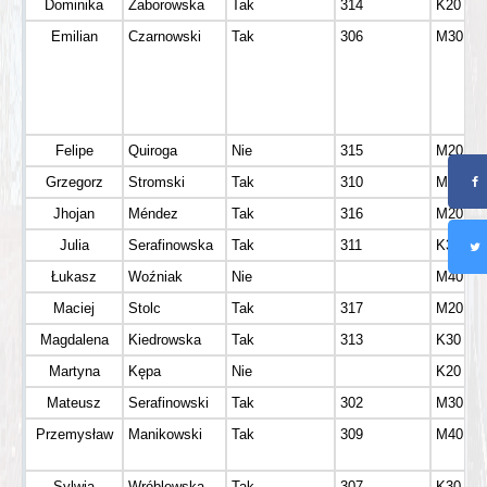
Dominika
Zaborowska
Tak
314
K20
Emilian
Czarnowski
Tak
306
M30
Felipe
Quiroga
Nie
315
M20
Grzegorz
Stromski
Tak
310
M50
Jhojan
Méndez
Tak
316
M20
Julia
Serafinowska
Tak
311
K30
Łukasz
Woźniak
Nie
M40
Maciej
Stolc
Tak
317
M20
Magdalena
Kiedrowska
Tak
313
K30
Martyna
Kępa
Nie
K20
Mateusz
Serafinowski
Tak
302
M30
Przemysław
Manikowski
Tak
309
M40
Sylwia
Wróblewska
Tak
307
K30