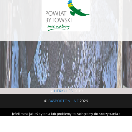
©
HERKULES
, 2019
©
B4SPORTONLINE
2026
Jeżeli masz jakieś pytania lub problemy to zachęcamy do skorzystania z
formularza zgłoszeniowego. Umożliwi on szybki kontakt z organizatorem i
administratorem systemu.