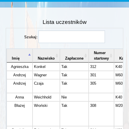
Lista uczestników
Szukaj:
Numer
Imię
Nazwisko
Zapłacone
startowy
Kateg
Agnieszka
Konkel
Tak
312
K40
Andrzej
Wagner
Tak
301
M60
Andrzej
Czaja
Tak
305
M60
Anna
Weichhold
Nie
K40
Błażej
Wroński
Tak
308
M20