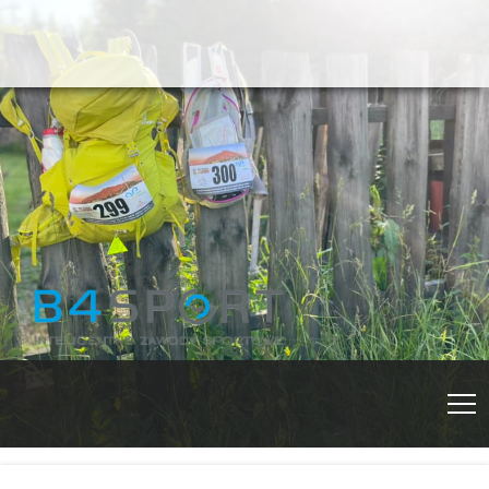
Fundacja Krok za Krokiem, za
Rajd Izersko-
Krokiem Krok
E-mail:
Karkonoski im.
rajdizerskokarkonoski@gmail.com
Telefon:
793385695
Roberta
Osoba kontaktowa:
Marta
Kapczyńska
Kapczyńskiego