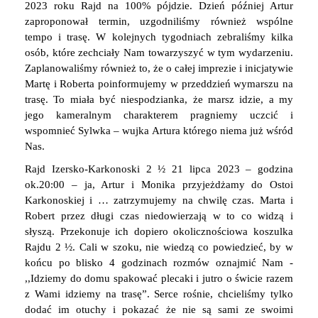
2023 roku Rajd na 100% pójdzie. Dzień później Artur
zaproponował termin, uzgodniliśmy również wspólne
tempo i trasę. W kolejnych tygodniach zebraliśmy kilka
osób, które zechciały Nam towarzyszyć w tym wydarzeniu.
Zaplanowaliśmy również to, że o całej imprezie i inicjatywie
Martę i Roberta poinformujemy w przeddzień wymarszu na
trasę. To miała być niespodzianka, że marsz idzie, a my
jego kameralnym charakterem pragniemy uczcić i
wspomnieć Sylwka – wujka Artura którego niema już wśród
Nas.
Rajd Izersko-Karkonoski 2 ½ 21 lipca 2023 – godzina
ok.20:00 – ja, Artur i Monika przyjeżdżamy do Ostoi
Karkonoskiej i … zatrzymujemy na chwilę czas. Marta i
Robert przez długi czas niedowierzają w to co widzą i
słyszą. Przekonuje ich dopiero okolicznościowa koszulka
Rajdu 2 ½. Cali w szoku, nie wiedzą co powiedzieć, by w
końcu po blisko 4 godzinach rozmów oznajmić Nam -
,,Idziemy do domu spakować plecaki i jutro o świcie razem
z Wami idziemy na trasę”. Serce rośnie, chcieliśmy tylko
dodać im otuchy i pokazać że nie są sami ze swoimi