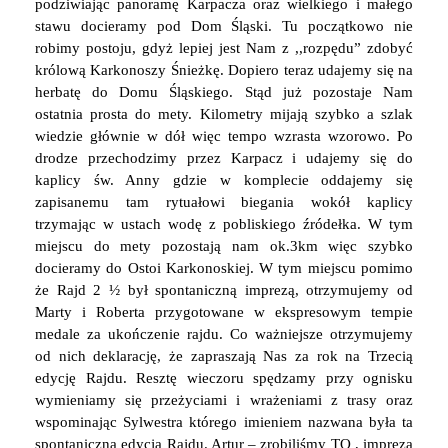
podziwiając panoramę Karpacza oraz wielkiego i małego
stawu docieramy pod Dom Śląski. Tu początkowo nie
robimy postoju, gdyż lepiej jest Nam z ,,rozpędu” zdobyć
królową Karkonoszy Śnieżkę. Dopiero teraz udajemy się na
herbatę do Domu Śląskiego. Stąd już pozostaje Nam
ostatnia prosta do mety. Kilometry mijają szybko a szlak
wiedzie głównie w dół więc tempo wzrasta wzorowo. Po
drodze przechodzimy przez Karpacz i udajemy się do
kaplicy św. Anny gdzie w komplecie oddajemy się
zapisanemu tam rytuałowi biegania wokół kaplicy
trzymając w ustach wodę z pobliskiego źródełka. W tym
miejscu do mety pozostają nam ok.3km więc szybko
docieramy do Ostoi Karkonoskiej. W tym miejscu pomimo
że Rajd 2 ½ był spontaniczną imprezą, otrzymujemy od
Marty i Roberta przygotowane w ekspresowym tempie
medale za ukończenie rajdu. Co ważniejsze otrzymujemy
od nich deklarację, że zapraszają Nas za rok na Trzecią
edycję Rajdu. Resztę wieczoru spędzamy przy ognisku
wymieniamy się przeżyciami i wrażeniami z trasy oraz
wspominając Sylwestra którego imieniem nazwana była ta
spontaniczna edycja Rajdu. Artur – zrobiliśmy TO , impreza