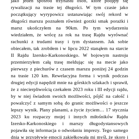
jako jeden spośród trzynastu osób, które podjęły się
rywalizacji na trasie tej długości. W tym czasie jako
początkujący wyrypowicz ustanawiając swój rekord w
długości marszu poznałem również gorzki smak porażki i
marsz ukończyłem na 90km. Po tym wydarzeniu
wiedziałem, że wrócę za rok na trasę Rajdu wyrównać
rachunki z trudami trasy i tym dystansem. Jak sobie
obiecałem, tak zrobiłem i w lipcu 2022 stanąłem na starcie
II Rajdu Izersko-Karkonoskiego. W bojowym nastroju
przemierzyłem całą trasę meldując się na mecie jako
pierwszy z piechurów z czasem marszu poniżej 24 godzin
na trasie 120 km. Rewelacyjna forma i wynik podczas
drugiej edycji napędził mnie na górskich szlakach i sprawił,
że z niecierpliwością czekałem 2023 roku i III edycji rajdu,
by w niej świadom swoich możliwości, pójść na całość i
powalczyć z samym sobą do granic możliwości o jeszcze
lepszy wynik. Plany planami, a życie życiem… 17 stycznia
2023 ku rozpaczy mojej i innych miłośników Rajdu
Izersko-Karkonoskiego i marszy długodystansowych
pojawiła się informacja o odwołaniu imprezy. Tego samego
dnia w przypływie emocji zakiełkowała mi myśl, że skoro i