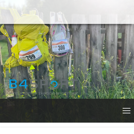
Fundacja Krok za Krokiem, za
Rajd Izersko-
Krokiem Krok
E-mail:
Karkonoski im.
rajdizerskokarkonoski@gmail.com
Telefon:
793385695
Roberta
Osoba kontaktowa:
Marta
Kapczyńska
Kapczyńskiego