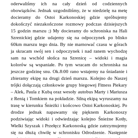
oderwaliśmy ich na cały dzień od codziennych
obowiązków. Jednak uzgodniliśmy, że w niedzielę na metę
docieramy do Ostoi Karkonoskiej gdzie spróbujemy
dokończyć niezakończone rozmowy podczas dzisiejszych
15 godzin marszu ;) My docieramy do schroniska na Hali
Szrenickiej gdzie udajemy się na odpoczynek po blisko
60km marszu tego dnia. By nie marnować czasu w górach
ja skracam swój sen i odpoczynek i nad ranem wychodzę
sam na wschód słońca na Szrenicę – widoki i magia
kolorów są wspaniałe. Po tym wracam do schroniska na
jeszcze godzinę snu. Ok.8:00 rano wstajemy na śniadanie i
zbieramy ekipę na drugi dzień marszu. Kolejno do Naszej
trójki dołączają członkowie grupy biegowej Fitness Piekary
– Alek, Paula z Kubą oraz wesoły autobus Marty i Mariusza
z Renią i Tomkiem na pokładzie. Silną ekipą wyruszamy na
trasę w kierunku Śnieżki i końcowo Ostoi Karkonoskiej. Po
drodze jednak napawamy się pięknem Karkonoszy
podziwiając widoki i odwiedzając kolejno Śnieżne Kotły,
Wielki Szyszak i Przełęcz Karkonoską gdzie zatrzymujemy
się na dłużą chwilę w schronisku Odrodzenie. Następnie