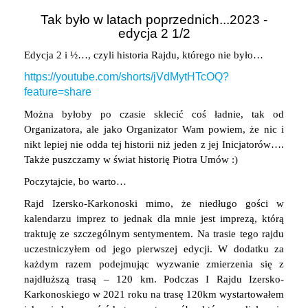
Tak było w latach poprzednich...2023 -
edycja 2 1/2
Edycja 2 i ½…, czyli historia Rajdu, którego nie było…
https://youtube.com/shorts/jVdMytHTcOQ?
feature=share
Można byłoby po czasie sklecić coś ładnie, tak od
Organizatora, ale jako Organizator Wam powiem, że nic i
nikt lepiej nie odda tej historii niż jeden z jej Inicjatorów….
Także puszczamy w świat historię Piotra Umów :)
Poczytajcie, bo warto…
Rajd Izersko-Karkonoski mimo, że niedługo gości w
kalendarzu imprez to jednak dla mnie jest imprezą, którą
traktuję ze szczególnym sentymentem. Na trasie tego rajdu
uczestniczyłem od jego pierwszej edycji. W dodatku za
każdym razem podejmując wyzwanie zmierzenia się z
najdłuższą trasą – 120 km. Podczas I Rajdu Izersko-
Karkonoskiego w 2021 roku na trasę 120km wystartowałem