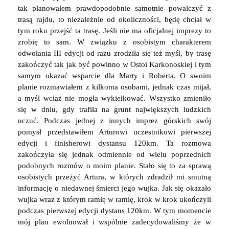
tak planowałem prawdopodobnie samotnie powalczyć z
trasą rajdu, to niezależnie od okoliczności, będę chciał w
tym roku przejść ta trasę. Jeśli nie ma oficjalnej imprezy to
zrobię to sam. W związku z osobistym charakterem
odwołania III edycji od razu zrodziła się też myśl, by trasę
zakończyć tak jak być powinno w Ostoi Karkonoskiej i tym
samym okazać wsparcie dla Marty i Roberta. O swoim
planie rozmawiałem z kilkoma osobami, jednak czas mijał,
a myśl wciąż nie mogła wykiełkować. Wszystko zmieniło
się w dniu, gdy trafiła na grunt największych ludzkich
uczuć. Podczas jednej z innych imprez górskich swój
pomysł przedstawiłem Arturowi uczestnikowi pierwszej
edycji i finisherowi dystansu 120km. Ta rozmowa
zakończyła się jednak odmiennie od wielu poprzednich
podobnych rozmów o moim planie. Stało się to za sprawą
osobistych przeżyć Artura, w których zdradził mi smutną
informację o niedawnej śmierci jego wujka. Jak się okazało
wujka wraz z którym ramię w ramię, krok w krok ukończyli
podczas pierwszej edycji dystans 120km. W tym momencie
mój plan ewoluował i wspólnie zadecydowaliśmy że w