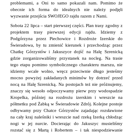
problemami, a Oni to samo pokazali nam. Pomimo że
obecnie ich forma do idealnych nie należy podjęli
wyzwanie przejścia SWOJEGO rajdu razem z Nami.
Sobota 22 lipca – start pierwszej części. Plan trasy zgodny z
projektem trasy pierwszej edycji rajdu. Idziemy z
Podgórzyna przez Piechowice i Rozdroże Izerskie do
Świeradowa, by tu zmienić kierunek i przechodząc przez
Chatkę Górzystów i Jakuszyce dojść na Halę Szrenicką
gdzie zorganizowaliśmy przystanek na nocleg. Na trasie
tego etapu pomimo symbolicznego charakteru marszu, nie
idziemy wcale wolno, wręcz przeciwnie długo jesteśmy
mocno powyżej zakładanych minimów by dotrzeć przed
nocą na Halę Szrenicką. Na postojach też nie próżnujemy,
znaczy się wesoło odpoczywamy pierw przy wodospadzie
Kropelka, później na rozdrożu izerskim i wreszcie na
półmetku pod Żabką w Świeradowie Zdrój. Kolejne postoje
odbywamy przy Chatce Górzystów zajadając rozsławione
na cały kraj naleśniki i wreszcie nad rzeką Izerką chłodząc
nogi w jej nurcie. Docierając do Jakuszyc musieliśmy
rozstać się z Martą i Robertem – i tak niespodziewanie