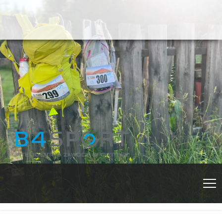
Fundacja Krok za Krokiem, za
Rajd Izersko-
Krokiem Krok
E-mail:
Karkonoski im.
rajdizerskokarkonoski@gmail.com
Telefon:
793385695
Roberta
Osoba kontaktowa:
Marta
Kapczyńska
Kapczyńskiego