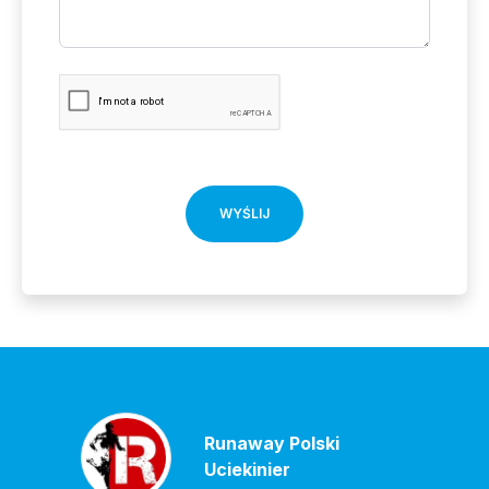
WYŚLIJ
Runaway Polski
Uciekinier