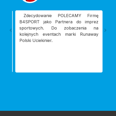
Zdecydowanie POLECAMY Firmę
Na
B4SPORT jako Partnera do imprez
lat
sportowych. Do zobaczenia na
imp
kolejnych eventach marki Runaway
pod
Polski Uciekinier.
Dzi
szy
zai
z po