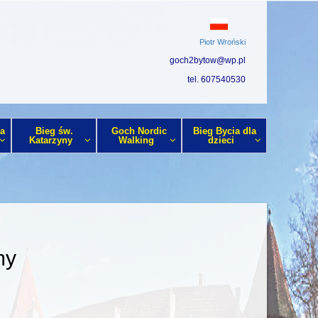
Piotr Wroński
G
goch2bytow@wp.pl
tel. 607540530
Ja
Bieg św.
Goch Nordic
Bieg Bycia dla
Katarzyny
Walking
dzieci
my