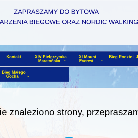
ZAPRASZAMY DO BYTOWA
ARZENIA BIEGOWE ORAZ NORDIC WALKIN
Kontakt
XIV Pielgrzymka
XI Mount
Bieg Rodzic i 
Maratońska
Everest
Bieg Małego
Gocha
ie znaleziono strony, przeprasza