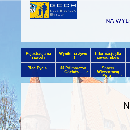
NA WYD
Rejestracja na
Wyniki na żywo
Informacje dla
zawody
!!!
zawodników
Bieg Bycia
44 Półmaraton
Spacer
Gochów
Wieczorową
Porą
N