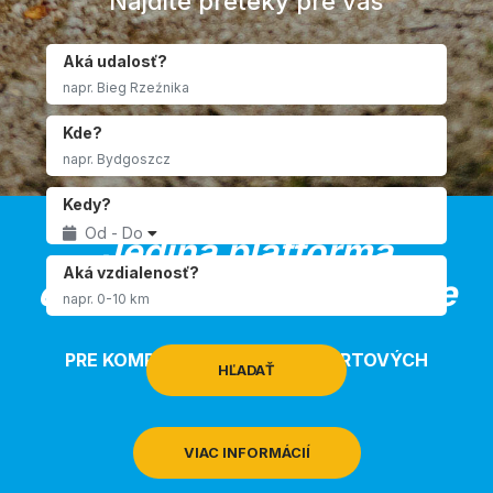
Nájdite preteky pre vás
Aká udalosť?
Kde?
Kedy?
Od - Do
Jediná platforma
Aká vzdialenosť?
elektronickej registrácie
PRE KOMPLETNÉ RIADENIE ŠPORTOVÝCH
HĽADAŤ
PODUJATÍ
VIAC INFORMÁCIÍ