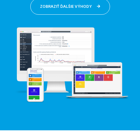
ZOBRAZIŤ ĎALŠIE VÝHODY