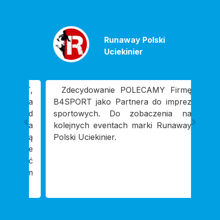
Runaway Polski
Uciekinier
Zdecydowanie POLECAMY Firmę
Naj
B4SPORT jako Partnera do imprez
kilk
sportowych. Do zobaczenia na
różn
kolejnych eventach marki Runaway
prof
Polski Uciekinier.
każd
Tomk
real
zain
firmy
najlep