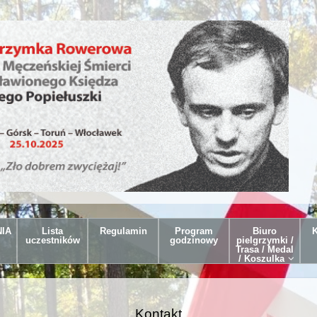
IA
Lista
Regulamin
Program
Biuro
K
uczestników
godzinowy
pielgrzymki /
Trasa / Medal
/ Koszulka
Kontakt