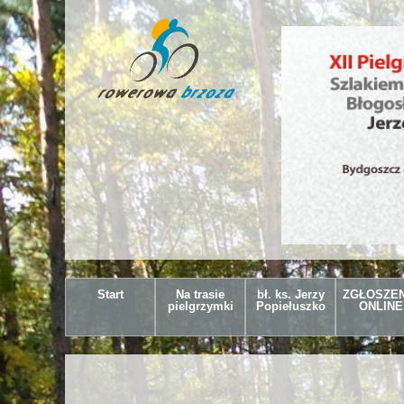
Start
Na trasie
bł. ks. Jerzy
ZGŁOSZEN
pielgrzymki
Popiełuszko
ONLINE