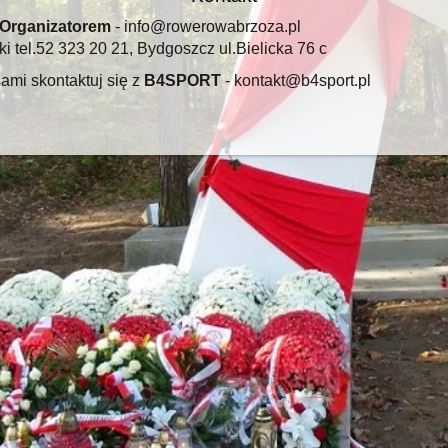
Organizatorem
- info@rowerowabrzoza.pl
i tel.52 323 20 21, Bydgoszcz ul.Bielicka 76 c
mi skontaktuj się z
B4SPORT
- kontakt@b4sport.pl