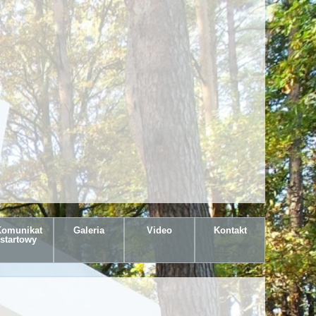
omunikat
Galeria
Video
Kontakt
startowy