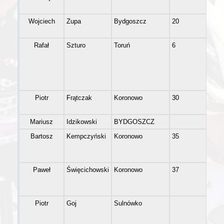
Wojciech
Zupa
Bydgoszcz
20
M
Rafał
Szturo
Toruń
6
M
Piotr
Frątczak
Koronowo
30
M
Mariusz
Idzikowski
BYDGOSZCZ
M
Bartosz
Kempczyński
Koronowo
35
M
Paweł
Święcichowski
Koronowo
37
M
Piotr
Goj
Sulnówko
M