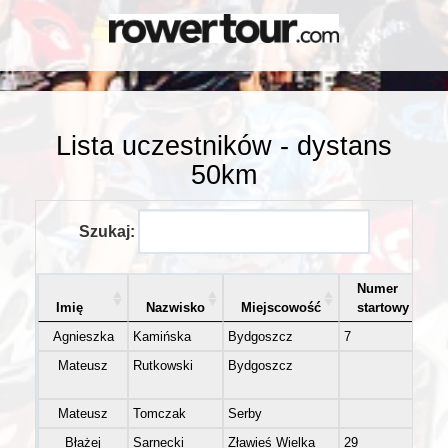
Lista uczestników - dystans
50km
Szukaj:
Numer
Imię
Nazwisko
Miejscowość
startowy
Agnieszka
Kamińska
Bydgoszcz
7
K4
Mateusz
Rutkowski
Bydgoszcz
M
Mateusz
Tomczak
Serby
M
Błażej
Sarnecki
Zławieś Wielka
29
M