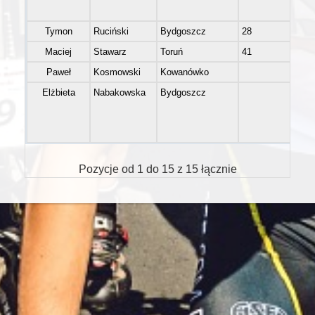
Tymon
Ruciński
Bydgoszcz
28
M
Maciej
Stawarz
Toruń
41
M
Paweł
Kosmowski
Kowanówko
M
Elżbieta
Nabakowska
Bydgoszcz
K4
Pozycje od 1 do 15 z 15 łącznie