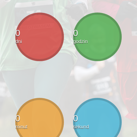
0
0
dni
godzin
0
0
minut
sekund