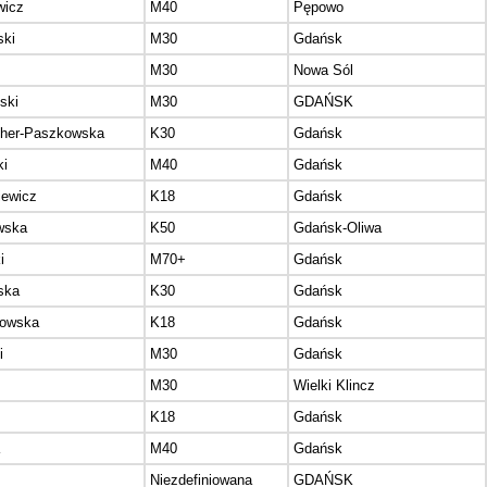
wicz
M40
Pępowo
ski
M30
Gdańsk
M30
Nowa Sól
ski
M30
GDAŃSK
her-Paszkowska
K30
Gdańsk
ki
M40
Gdańsk
iewicz
K18
Gdańsk
wska
K50
Gdańsk-Oliwa
i
M70+
Gdańsk
ska
K30
Gdańsk
howska
K18
Gdańsk
i
M30
Gdańsk
M30
Wielki Klincz
K18
Gdańsk
M40
Gdańsk
Niezdefiniowana
GDAŃSK