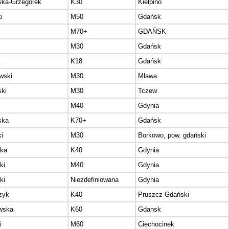
ka-Grzegorek
K30
Kiełpino
i
M50
Gdańsk
M70+
GDAŃSK
k
M30
Gdańsk
k
K18
Gdańsk
wski
M30
Mława
ki
M30
Tczew
M40
Gdynia
ska
K70+
Gdańsk
i
M30
Borkowo¸ pow. gdański
ka
K40
Gdynia
ki
M40
Gdynia
ki
Niezdefiniowana
Gdynia
zyk
K40
Pruszcz Gdański
wska
K60
Gdansk
i
M60
Ciechocinek