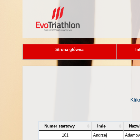
Strona główna
In
Klik
Numer startowy
Imię
Nazw
101
Andrzej
Adamow