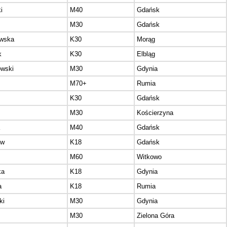
i
M40
Gdańsk
M30
Gdańsk
wska
K30
Morąg
k
K30
Elbląg
wski
M30
Gdynia
M70+
Rumia
K30
Gdańsk
M30
Kościerzyna
M40
Gdańsk
ow
K18
Gdańsk
M60
Witkowo
ka
K18
Gdynia
a
K18
Rumia
ki
M30
Gdynia
M30
Zielona Góra