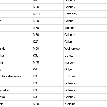
K30
Gdańsk
e
M30
Gdańsk
K70+
Przyjaźń
n
M30
Gdańsk
z
M30
Malbork
M30
Gdansk
K30
Gdynia
zyk
M60
Wejherowo
ska
K30
Bytów
ki
M40
malbork
ny
K40
Gdynia
- Jarząbkowska
K30
Borkowo
K30
Gdańsk
zyńska
K30
Gdańsk
ska
K30
Gdańsk
ek
M30
Kiełpino