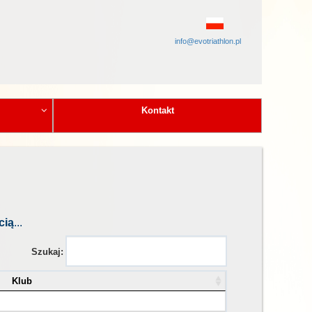
info@evotriathlon.pl
Kontakt
cią
...
Szukaj:
Klub