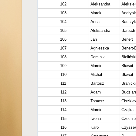
102
Aleksandra
Aleksiej
103
Marek
Andrysk
104
Anna
Barczyk
105
Aleksandra
Bartsch
106
Jan
Benert
107
Agnieszka
Benert-
108
Dominik
Bielińsk
109
Marcin
Bławat
110
Michał
Bławat
111
Bartosz
Branicki
112
Adam
Budziar
113
Tomasz
Ciszkie
114
Marcin
Czajka
115
Iwona
Czechl
116
Karol
Czysze