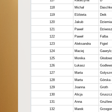
117
Katarzyna
D
118
Michał
Daschk
119
Elżbieta
Deik
120
Jakub
Dziemia
121
Paweł
Dziwos
122
Paweł
Falba
123
Aleksandra
Figiel
124
Maciej
Gawrylc
125
Monika
Głodow
126
Łukasz
Godlews
127
Marta
Golysz
128
Marta
Górska 
129
Joanna
Groth
130
Alicja
Gruszc
131
Anna
Gruźlew
132
Marek
Grzegor