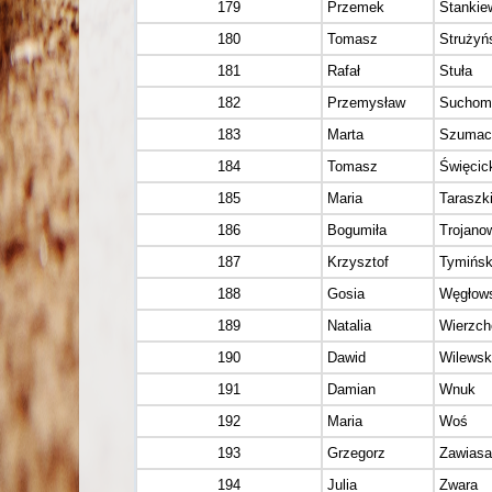
179
Przemek
Stankie
180
Tomasz
Strużyń
181
Rafał
Stuła
182
Przemysław
Suchom
183
Marta
Szumac
184
Tomasz
Święcic
185
Maria
Taraszk
186
Bogumiła
Trojano
187
Krzysztof
Tymińsk
188
Gosia
Węgłow
189
Natalia
Wierzc
190
Dawid
Wilewsk
191
Damian
Wnuk
192
Maria
Woś
193
Grzegorz
Zawiasa
194
Julia
Zwara