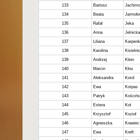
133
Bartosz
Jachimo
134
Beata
Jarmoło
135
Rafał
Jeka
136
Anna
Jelnicka
137
Liliana
Karpen
138
Karolina
Kisielni
139
Andrzej
Klein
140
Marcin
Kłos
141
Aleksandra
Korol
142
Ewa
Korpas
143
Patryk
Kościńs
144
Estera
Kot
145
Krzysztof
Kozioł
146
Agnieszka
Krawiec
147
Ewa
Kreft