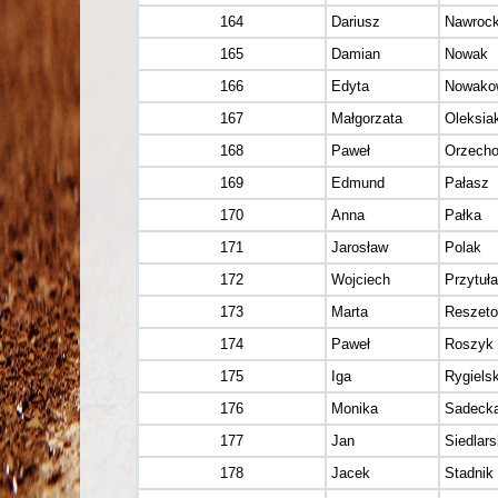
164
Dariusz
Nawrock
165
Damian
Nowak
166
Edyta
Nowako
167
Małgorzata
Oleksia
168
Paweł
Orzecho
169
Edmund
Pałasz
170
Anna
Pałka
171
Jarosław
Polak
172
Wojciech
Przytuła
173
Marta
Reszet
174
Paweł
Roszyk
175
Iga
Rygiels
176
Monika
Sadeck
177
Jan
Siedlars
178
Jacek
Stadnik