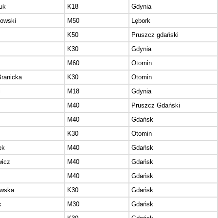
uk
K18
Gdynia
owski
M50
Lębork
K50
Pruszcz gdański
K30
Gdynia
M60
Otomin
Branicka
K30
Otomin
i
M18
Gdynia
M40
Pruszcz Gdański
M40
Gdańsk
K30
Otomin
ek
M40
Gdańsk
wicz
M40
Gdańsk
M40
Gdańsk
ewska
K30
Gdańsk
k
M30
Gdańsk