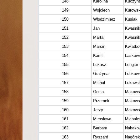
148
Karolina
Kuczyńs
149
Wojciech
Kurowsk
150
Włodzimierz
Kusiak
151
Jan
Kwaśni
152
Marta
Kwaśni
153
Marcin
Kwiatko
154
Kamil
Laskows
155
Lukasz
Lengier
156
Grażyna
Łubkow
157
Michał
Łukawsk
158
Gosia
Makows
159
Przemek
Makows
160
Jerzy
Makows
161
Mirosława
Michalc
162
Barbara
Nabako
163
Ryszard
Nagórsk