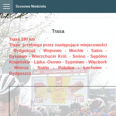
Szosowa Niedziela
Trasa
Trasa 180 km
Trasa przebiega przez następujące miejscowości
: Bydgoszcz - Wojnowo - Mochle - Salno -
Byszewo - Wierzchucin Król. - Sośno - Sępólno
Krajeńskie - Lipka -Osowo - Sypniewo - Więcbork
- Mrocza - Nakło - Potulice - Łochowo -
Bydgoszcz.