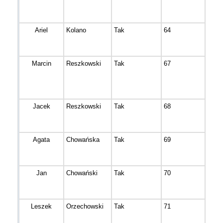
Ariel
Kolano
Tak
64
Sole
Marcin
Reszkowski
Tak
67
Bydg
Jacek
Reszkowski
Tak
68
Bydg
Agata
Chowańska
Tak
69
Bydg
Jan
Chowański
Tak
70
Bydg
Leszek
Orzechowski
Tak
71
Nowa
Wiel