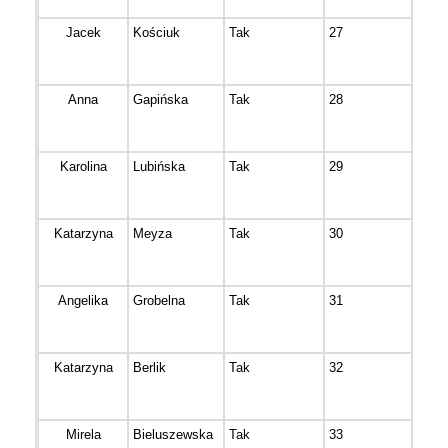
Jacek
Kościuk
Tak
27
Bydg
Anna
Gapińska
Tak
28
Bydg
Karolina
Lubińska
Tak
29
Niem
Katarzyna
Meyza
Tak
30
Niem
Angelika
Grobelna
Tak
31
Bydg
Katarzyna
Berlik
Tak
32
Bydg
Mirela
Bieluszewska
Tak
33
Bydg