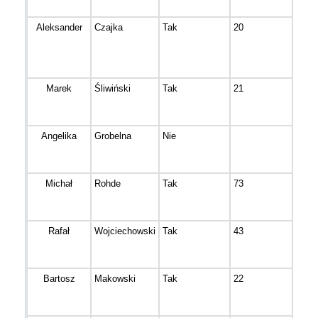
Aleksander
Czajka
Tak
20
Bydg
Marek
Śliwiński
Tak
21
Bydg
Angelika
Grobelna
Nie
Bydg
Michał
Rohde
Tak
73
Bydg
Rafał
Wojciechowski
Tak
43
Bydg
Bartosz
Makowski
Tak
22
Bydg