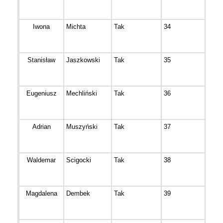
Iwona
Michta
Tak
34
Muro
Stanisław
Jaszkowski
Tak
35
Bydg
Eugeniusz
Mechliński
Tak
36
Bydg
Adrian
Muszyński
Tak
37
Bydg
Waldemar
Scigocki
Tak
38
Bydg
Magdalena
Dembek
Tak
39
Bydg