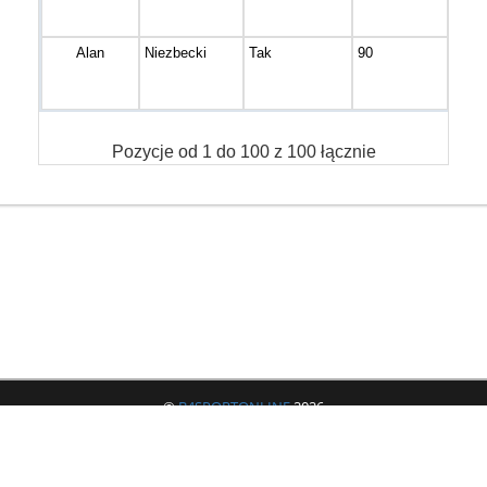
Alan
Niezbecki
Tak
90
Dzie
Pozycje od 1 do 100 z 100 łącznie
©
B4SPORTONLINE
2026
Jeżeli masz jakieś pytania lub problemy to zachęcamy do skorzystania z
formularza zgłoszeniowego. Umożliwi on szybki kontakt z organizatorem i