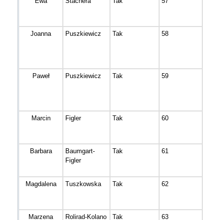
Ewa
Stachera
Tak
57
Bydg
Joanna
Puszkiewicz
Tak
58
Bydg
Paweł
Puszkiewicz
Tak
59
Bydg
Marcin
Figler
Tak
60
Bydg
Barbara
Baumgart-
Tak
61
Bydg
Figler
Magdalena
Tuszkowska
Tak
62
Bydg
Marzena
Rolirad-Kolano
Tak
63
Sole