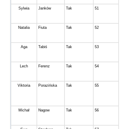
Sylwia
Janków
Tak
51
Bydg
Natalia
Fiuta
Tak
52
Inow
Aga
Tabiś
Tak
53
Koro
Lech
Ferenz
Tak
54
Bydg
Viktoria
Porazińska
Tak
55
Bydg
Michał
Nagow
Tak
56
Bydg