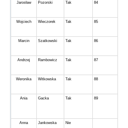
Jarosław
Pozorski
Tak
84
Bydg
Wojciech
Wieczorek
Tak
85
Rogo
Marcin
Szatkowski
Tak
86
Złoto
Andrzej
Rambowicz
Tak
87
Bydg
Weronika
Witkowska
Tak
88
Bydg
Ania
Gacka
Tak
89
Strz
Anna
Jankowska
Nie
Bydg