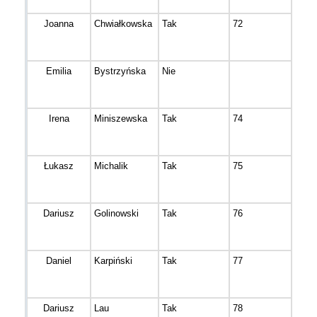
Joanna
Chwiałkowska
Tak
72
Bydg
Emilia
Bystrzyńska
Nie
Bydg
Irena
Miniszewska
Tak
74
Bydg
Łukasz
Michalik
Tak
75
Brzo
Dariusz
Golinowski
Tak
76
Kobyl
Daniel
Karpiński
Tak
77
Kobyl
Dariusz
Lau
Tak
78
Brzo