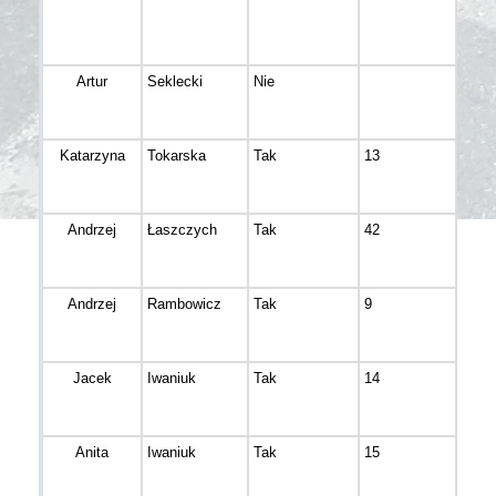
Artur
Seklecki
Nie
Bydg
Katarzyna
Tokarska
Tak
13
Bydg
Andrzej
Łaszczych
Tak
42
Bydg
Andrzej
Rambowicz
Tak
9
Bydg
Jacek
Iwaniuk
Tak
14
Bydg
Anita
Iwaniuk
Tak
15
Bydg