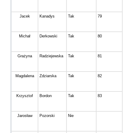
Jacek
Kanadys
Tak
79
Kobyl
Michał
Derkowski
Tak
80
Brzo
Grażyna
Radziejewska
Tak
81
Brzo
Magdalena
Zdziarska
Tak
82
Nowe
Krzysztof
Bordon
Tak
83
Muro
Jarosław
Pozorski
Nie
Bydg