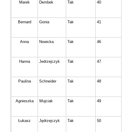
Marek
Dembek
Tak
40
Bydg
Bernard
Gonia
Tak
41
Bydg
Anna
Nowicka
Tak
46
Bydg
Hanna
Jedrzejczyk
Tak
47
Bydg
Paulina
Schneider
Tak
48
Bydg
Agnieszka
Wujciak
Tak
49
Maks
Łukasz
Jędrzejczyk
Tak
50
Bydg