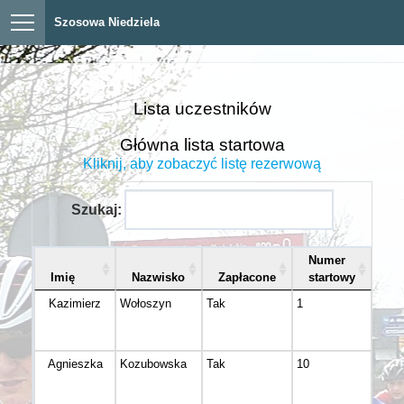
Szosowa Niedziela
Lista uczestników
Główna lista startowa
Kliknij, aby zobaczyć listę rezerwową
Szukaj:
Numer
Imię
Nazwisko
Zapłacone
startowy
Mi
Kazimierz
Wołoszyn
Tak
1
Bydg
Agnieszka
Kozubowska
Tak
10
Bydg