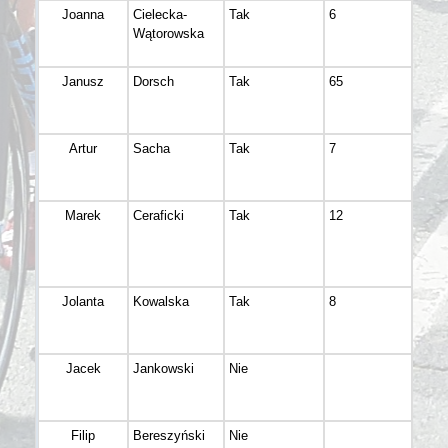
Joanna
Cielecka-
Tak
6
Brzo
Wątorowska
Janusz
Dorsch
Tak
65
Bydg
Artur
Sacha
Tak
7
Bydg
Marek
Ceraficki
Tak
12
Toru
Jolanta
Kowalska
Tak
8
Bydg
Jacek
Jankowski
Nie
Bydg
Filip
Bereszyński
Nie
Bydg