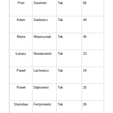
Piotr
Swoiński
Tak
66
Bydg
Adam
Garlewicz
Tak
44
Inow
Marta
Wawrzyniak
Tak
45
Bron
Łukasz
Nowakowski
Tak
23
Bydg
Paweł
Lachowicz
Tak
24
Osie
Paweł
Dąbrowski
Tak
25
Bydg
Stanisław
Fertykowski
Tak
26
Bydg