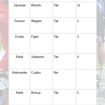
Jarosław
Błoński
Tak
11
Bydg
Tomasz
Wegner
Tak
2
Bydg
Emilia
Figiel
Tak
3
Podg
Rafał
Sadowski
Tak
4
Bydg
Aleksander
Czajka
Nie
Bydg
Rafał
Biskup
Tak
5
Bydg