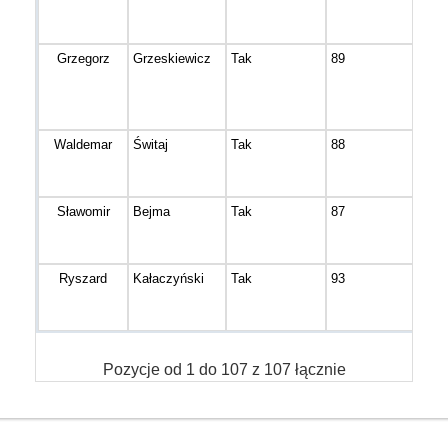
Grzegorz
Grzeskiewicz
Tak
89
Bydg
Waldemar
Świtaj
Tak
88
Łoc
Sławomir
Bejma
Tak
87
Łoc
Ryszard
Kałaczyński
Tak
93
Witu
Pozycje od 1 do 107 z 107 łącznie