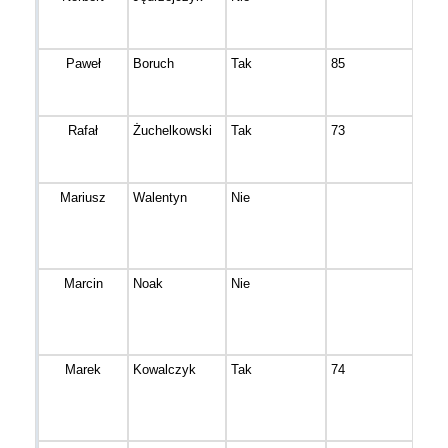
Paweł
Boruch
Tak
85
Szub
Rafał
Żuchelkowski
Tak
73
Bydg
Mariusz
Walentyn
Nie
bydg
Marcin
Noak
Nie
Bydg
Marek
Kowalczyk
Tak
74
Bydg