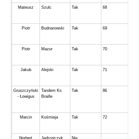
Mateusz
Szulc
Tak
68
Bydg
Piotr
Budnarowski
Tak
69
Muro
Piotr
Mazur
Tak
70
Bydg
Jakub
Alejski
Tak
71
Gnie
Gruszczyński
Tandem Ks
Tak
86
Bydg
- Łowigus
Braille
Marcin
Kośmieja
Tak
72
Bydg
Norbert
Jędrzejczyk
Nie
BYD