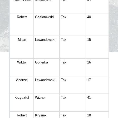
Robert
Gąsiorowski
Tak
40
Bydg
Milan
Lewandowski
Tak
15
Osów
Wiktor
Gonerka
Tak
16
Gnie
Andrzej
Lewandowski
Tak
17
Potu
Krzysztof
Wizner
Tak
41
Koro
Robert
Krysiak
Tak
18
BYD