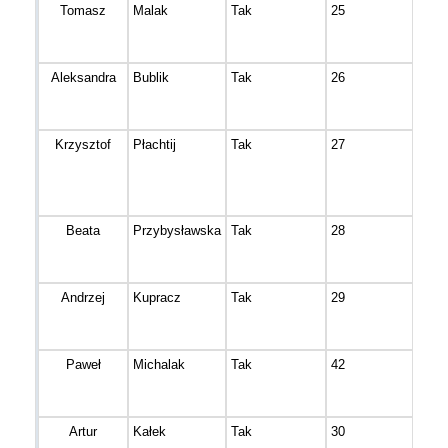
Tomasz
Malak
Tak
25
Kozi
Aleksandra
Bublik
Tak
26
Bydg
Krzysztof
Płachtij
Tak
27
Gnie
Beata
Przybysławska
Tak
28
DĘB
Andrzej
Kupracz
Tak
29
Brzo
Paweł
Michalak
Tak
42
Bydg
Artur
Kałek
Tak
30
Bydg