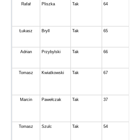
Rafał
Pliszka
Tak
64
inow
Łukasz
Bryll
Tak
65
Krus
Adrian
Przybylski
Tak
66
Bydg
Tomasz
Kwiatkowski
Tak
67
Inow
Marcin
Pawełczak
Tak
37
Bydg
Tomasz
Szulc
Tak
54
Bydg