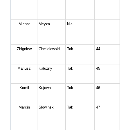
Michał
Meyza
Nie
Nie
Zbigniew
Chmielewski
Tak
44
Bydg
Mariusz
Kałużny
Tak
45
Wyr
Kamil
Kujawa
Tak
46
Bydg
Marcin
Słowiński
Tak
47
Gnie