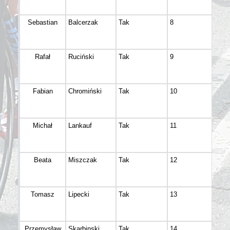
Sebastian
Balcerzak
Tak
8
Olim
Rafał
Ruciński
Tak
9
Małe
Fabian
Chromiński
Tak
10
Bydg
Michał
Lankauf
Tak
11
Bani
Beata
Miszczak
Tak
12
Koro
Tomasz
Lipecki
Tak
13
Bydg
Przemysław
Skarbinski
Tak
14
Nie