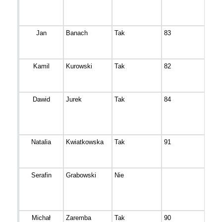
Jan
Banach
Tak
83
Bydg
Kamil
Kurowski
Tak
82
Bydg
Dawid
Jurek
Tak
84
Świe
Natalia
Kwiatkowska
Tak
91
Gnie
Serafin
Grabowski
Nie
Bydg
Michał
Zaremba
Tak
90
Bydg