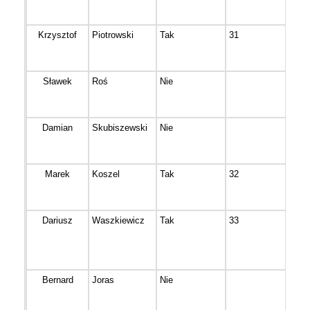
Krzysztof
Piotrowski
Tak
31
Bydg
Sławek
Roś
Nie
Nowa
Wiel
Damian
Skubiszewski
Nie
Małe
Marek
Koszel
Tak
32
Łoc
Dariusz
Waszkiewicz
Tak
33
Inow
Bernard
Joras
Nie
Potu