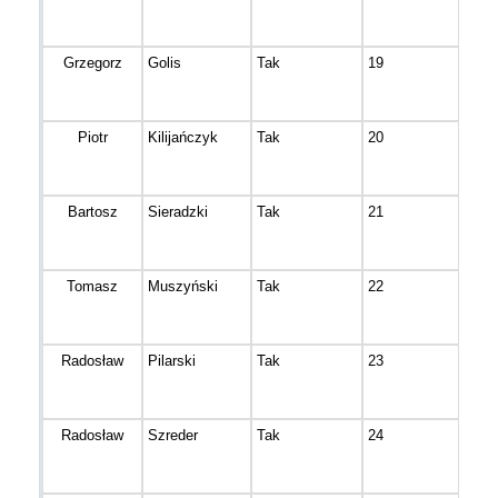
Grzegorz
Golis
Tak
19
Nie
Piotr
Kilijańczyk
Tak
20
Nekl
Bartosz
Sieradzki
Tak
21
Nie
Tomasz
Muszyński
Tak
22
Sole
Radosław
Pilarski
Tak
23
Brzo
Radosław
Szreder
Tak
24
Bydg