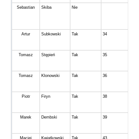
Sebastian
Skiba
Nie
Toru
Artur
Subkowski
Tak
34
Świe
Tomasz
Stępień
Tak
35
Jaru
Tomasz
Klonowski
Tak
36
ŚWI
Piotr
Firyn
Tak
38
Tuch
Marek
Dembski
Tak
39
Bydg
Maciej
Kwiatkowski
Tak
43
Bydg