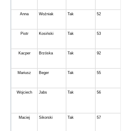
Anna
Woźniak
Tak
52
Bydg
Piotr
Kosiński
Tak
53
Ziel
Białe
Kacper
Brzóska
Tak
92
Bydg
Mariusz
Beger
Tak
55
Nakł
Wojciech
Jabs
Tak
56
inow
Maciej
Sikorski
Tak
57
Bydg