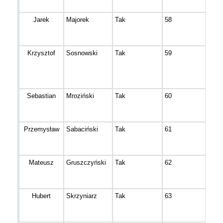
Jarek
Majorek
Tak
58
Bydg
Krzysztof
Sosnowski
Tak
59
Bydg
Sebastian
Mroziński
Tak
60
Strz
Przemysław
Sabaciński
Tak
61
Białe
Mateusz
Gruszczyński
Tak
62
Grud
Hubert
Skrzyniarz
Tak
63
Łoc