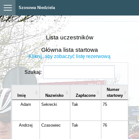
Szosowa Niedziela
Lista uczestników
Główna lista startowa
Kliknij, aby zobaczyć listę rezerwową
Szukaj:
Numer
Imię
Nazwisko
Zapłacone
startowy
Mi
Adam
Sekrecki
Tak
75
Bydg
Andrzej
Czasowiec
Tak
76
Toru