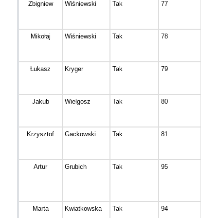
Zbigniew
Wiśniewski
Tak
77
Olim
Mikołaj
Wiśniewski
Tak
78
Olim
Łukasz
Kryger
Tak
79
Bydg
Jakub
Wielgosz
Tak
80
Białe
Krzysztof
Gackowski
Tak
81
Bydg
Artur
Grubich
Tak
95
Bydg
Marta
Kwiatkowska
Tak
94
Gdyn