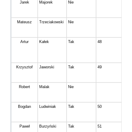
Jarek
Majorek
Nie
Bydg
Mateusz
Trzeciakowski
Nie
Sole
Artur
Kałek
Tak
48
Bydg
Krzysztof
Jaworski
Tak
49
Bydg
Robert
Malak
Nie
Przy
Bogdan
Ludwiniak
Tak
50
Bydg
Paweł
Burzyński
Tak
51
Bydg