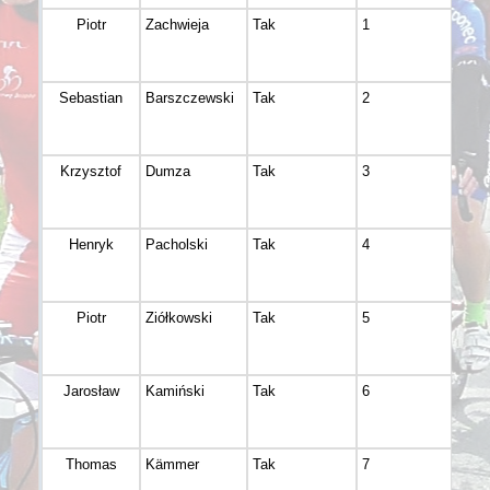
Piotr
Zachwieja
Tak
1
Bydg
Sebastian
Barszczewski
Tak
2
Bydg
Krzysztof
Dumza
Tak
3
Bydg
Henryk
Pacholski
Tak
4
Potu
Piotr
Ziółkowski
Tak
5
Bydg
Jarosław
Kamiński
Tak
6
Nie
Thomas
Kämmer
Tak
7
Bitte