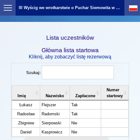
III Wyścig we wrotkarstwie o Puchar Siemowita w Gostyninie
Lista uczestników
Główna lista startowa
Kliknij, aby zobaczyć listę rezerwową
Szukaj:
Numer
Imię
Nazwisko
Zapłacone
startowy
Ka
Łukasz
Flejszer
Tak
M30
Radosław
Radomski
Tak
M40
Zbigniew
Sierpowski
Nie
M40
Daniel
Kasprowicz
Nie
M40