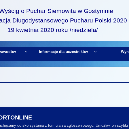
I Wyścig o Puchar Siemowita w Gostyninie
acja Długodystansowego Pucharu Polski 2020
19 kwietnia 2020 roku /niedziela/
 zawodów
Informacje dla uczestników
Wyni
PORTONLINE
zachęcamy do skorzystania z formularza zgłoszeniowego. Umożliwi on szybki 