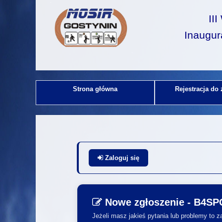
II
Inaugur
Strona główna
Rejestracja do
Zaloguj się
Nowe zgłoszenie - B4S
Jeżeli masz jakieś pytania lub problemy to 