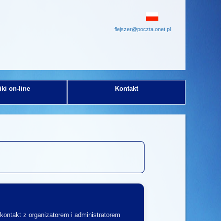
flejszer@poczta.onet.pl
ki on-line
Kontakt
kontakt z organizatorem i administratorem