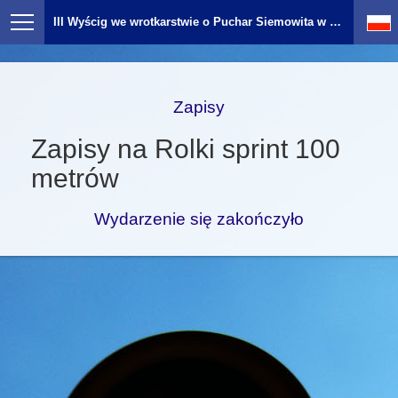
III Wyścig we wrotkarstwie o Puchar Siemowita w Gostyninie
Zapisy
Zapisy na Rolki sprint 100
metrów
Wydarzenie się zakończyło