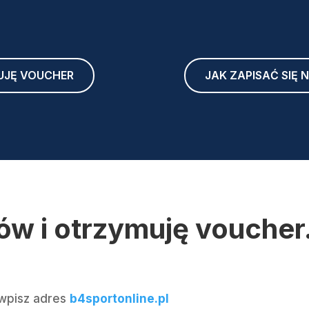
UJĘ VOUCHER
JAK ZAPISAĆ SIĘ
w i otrzymuję voucher
 wpisz adres
b4sportonline.pl