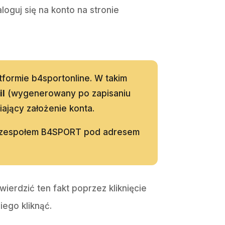
oguj się na konto na stronie
tformie b4sportonline. W takim
il
(wygenerowany po zapisaniu
iający założenie konta.
 z zespołem B4SPORT pod adresem
ierdzić ten fakt poprzez kliknięcie
iego kliknąć.