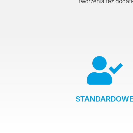
tworzenia też dodat

STANDARDOW