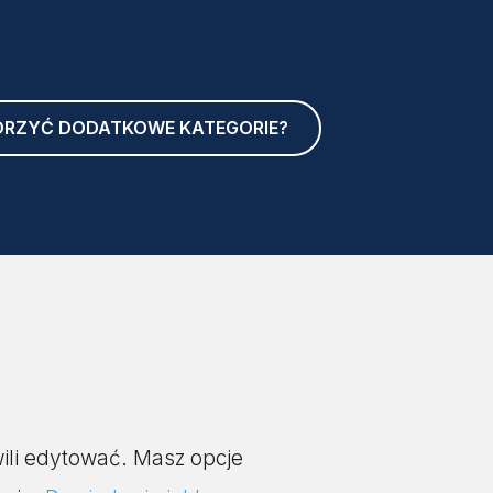
ORZYĆ DODATKOWE KATEGORIE?
ili edytować. Masz opcje