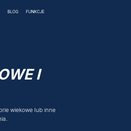
I
BLOG
FUNKCJE
OWE I
rie wiekowe lub inne
ia.