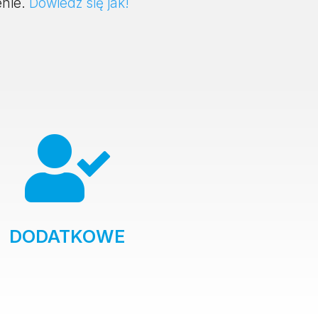
enie.
Dowiedz się jak!

DODATKOWE