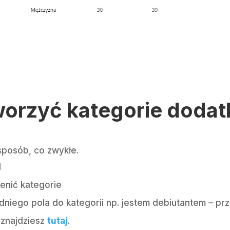
worzyć kategorie doda
posób, co zwykłe.
l
enić kategorie
niego pola do kategorii np. jestem debiutantem – pr
 znajdziesz
tutaj
.