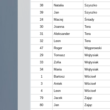
38
Natalia
Szyszko
39
Jan
Szyszko
24
Maciej
Śniady
30
Joanna
Tera
31
Aleksander
Tera
32
Leon
Tera
47
Roger
Węgorowski
29
Tomasz
Wojtysiak
33
Zofia
Wojtysiak
34
Maria
Wojtysiak
1
Bartosz
Wściseł
3
Antek
Wściseł
4
Leon
Wściseł
79
Jacek
Zając
80
Jan
Zając