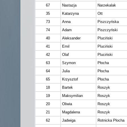
67
Nastazja
Narzekalak
35
Katarzyna
Ott
73
Anna
Piszczyńska
74
Adam
Piszczyński
40
Aleksander
Pluciński
41
Emil
Pluciński
42
Olaf
Pluciński
63
Szymon
Płocha
64
Julia
Płocha
65
Krzysztof
Płocha
18
Bartek
Roszyk
19
Maksymilian
Roszyk
20
Oliwia
Roszyk
21
Magdalena
Roszyk
62
Jadwiga
Rotnicka Płocha