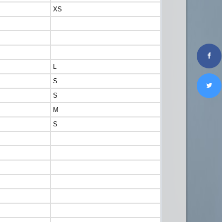
XS
L
S
S
M
S