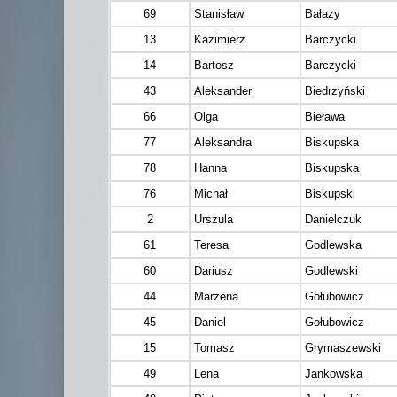
69
Stanisław
Bałazy
13
Kazimierz
Barczycki
14
Bartosz
Barczycki
43
Aleksander
Biedrzyński
66
Olga
Bieława
77
Aleksandra
Biskupska
78
Hanna
Biskupska
76
Michał
Biskupski
2
Urszula
Danielczuk
61
Teresa
Godlewska
60
Dariusz
Godlewski
44
Marzena
Gołubowicz
45
Daniel
Gołubowicz
15
Tomasz
Grymaszewski
49
Lena
Jankowska