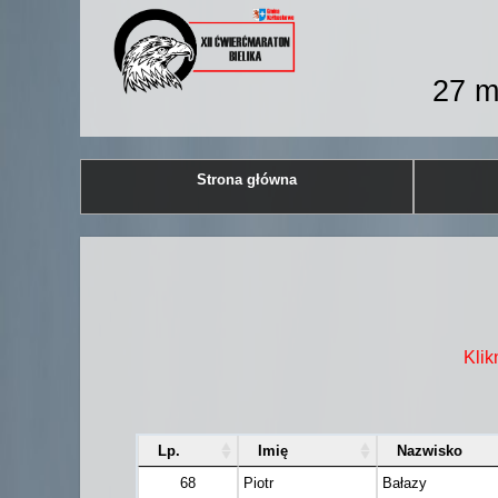
27 m
Strona główna
Klik
Lp.
Imię
Nazwisko
68
Piotr
Bałazy