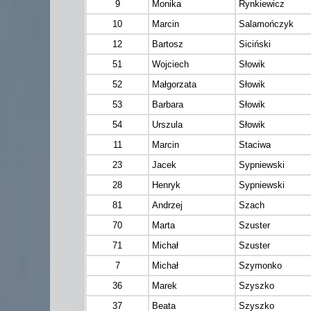
9
Monika
Rynkiewicz
10
Marcin
Salamończyk
12
Bartosz
Siciński
51
Wojciech
Słowik
52
Małgorzata
Słowik
53
Barbara
Słowik
54
Urszula
Słowik
11
Marcin
Staciwa
23
Jacek
Sypniewski
28
Henryk
Sypniewski
81
Andrzej
Szach
70
Marta
Szuster
71
Michał
Szuster
7
Michał
Szymonko
36
Marek
Szyszko
37
Beata
Szyszko