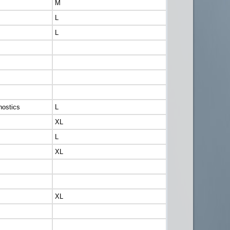
M
L
L
ostics
L
XL
L
XL
XL