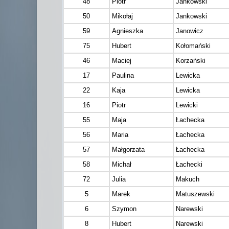
48
Piotr
Jankowski
50
Mikołaj
Jankowski
59
Agnieszka
Janowicz
75
Hubert
Kołomański
46
Maciej
Korzański
17
Paulina
Lewicka
22
Kaja
Lewicka
16
Piotr
Lewicki
55
Maja
Łachecka
56
Maria
Łachecka
57
Małgorzata
Łachecka
58
Michał
Łachecki
72
Julia
Makuch
5
Marek
Matuszewski
6
Szymon
Narewski
8
Hubert
Narewski