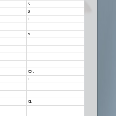
S
S
L
M
XXL
L
XL