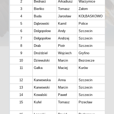
2
Bednarz
Arkadiusz
Warzymice
IDE
3
Bieńko
Tomasz
Załom
4
Buda
Jarosław
KOŁBASKOWO
5
Dąbrowski
Kamil
Police
6
Dolgopolow
Andy
Szczecin
7
Dołgopołow
Andrzej
Szczecin
8
Drab
Piotr
Szczecin
9
Droździel
Wojciech
Gryfino
10
Dziewulski
Marcin
Bezrzecze
11
Gałka
Maciej
Kurów
Boh
Int
12
Karwowska
Anna
Szczecin
13
Karwowski
Marcin
Szczecin
14
Kowalski
Paweł
Szczecin
15
Kufel
Tomasz
Przecław
Tom
Te