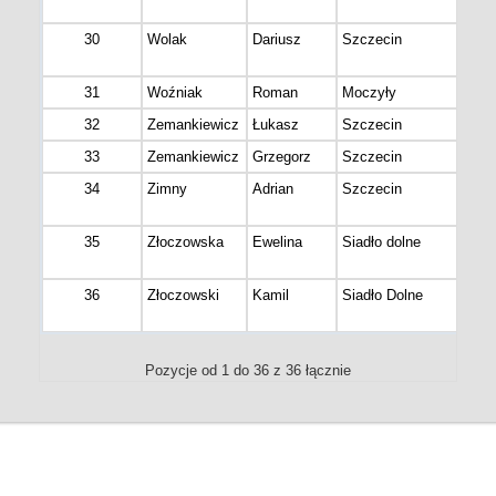
War
30
Wolak
Dariusz
Szczecin
Stu
Ube
31
Woźniak
Roman
Moczyły
32
Zemankiewicz
Łukasz
Szczecin
33
Zemankiewicz
Grzegorz
Szczecin
34
Zimny
Adrian
Szczecin
ZAK
Rac
35
Złoczowska
Ewelina
Siadło dolne
Boh
Int
36
Złoczowski
Kamil
Siadło Dolne
Boh
Int
Pozycje od 1 do 36 z 36 łącznie