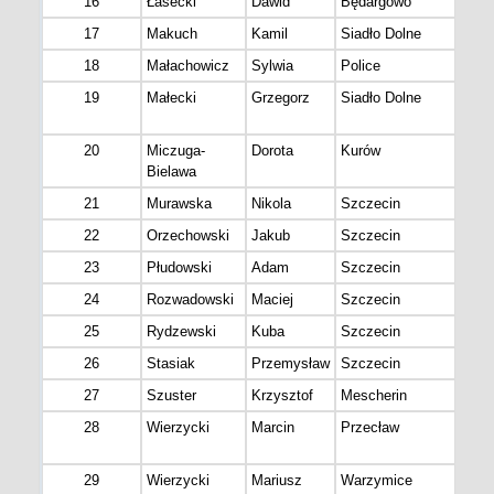
16
Łasecki
Dawid
Będargowo
17
Makuch
Kamil
Siadło Dolne
18
Małachowicz
Sylwia
Police
19
Małecki
Grzegorz
Siadło Dolne
CS 
Szc
20
Miczuga-
Dorota
Kurów
Bielawa
21
Murawska
Nikola
Szczecin
22
Orzechowski
Jakub
Szczecin
23
Płudowski
Adam
Szczecin
24
Rozwadowski
Maciej
Szczecin
25
Rydzewski
Kuba
Szczecin
26
Stasiak
Przemysław
Szczecin
27
Szuster
Krzysztof
Mescherin
28
Wierzycki
Marcin
Przecław
Czo
War
29
Wierzycki
Mariusz
Warzymice
Czo