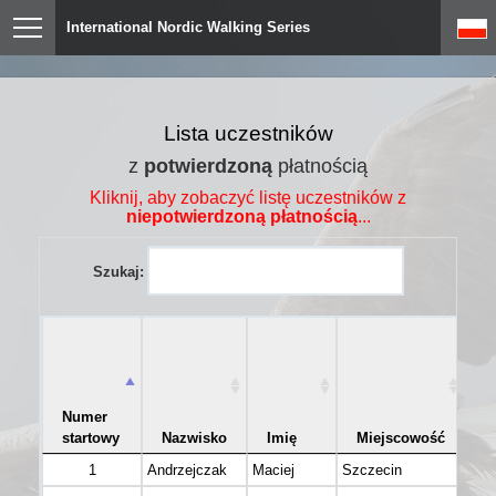
International Nordic Walking Series
Lista uczestników
z
potwierdzoną
płatnością
Kliknij, aby zobaczyć listę uczestników z
niepotwierdzoną płatnością
...
Szukaj:
Numer
startowy
Nazwisko
Imię
Miejscowość
K
1
Andrzejczak
Maciej
Szczecin
AM