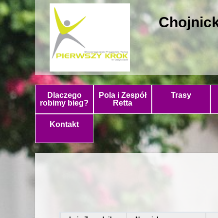
Chojnick
Dlaczego
Pola i Zespół
Trasy
robimy bieg?
Retta
Kontakt