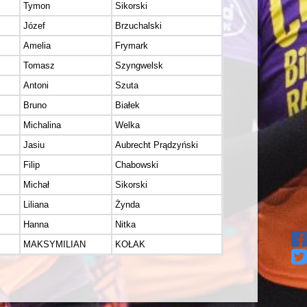
Tymon
Sikorski
Józef
Brzuchalski
Amelia
Frymark
Tomasz
Szyngwelsk
Antoni
Szuta
Bruno
Białek
Michalina
Welka
Jasiu
Aubrecht Prądzyński
Filip
Chabowski
Michał
Sikorski
Liliana
Żynda
Hanna
Nitka
MAKSYMILIAN
KOŁAK