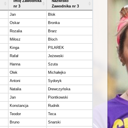
Imię Zawodnika
Nazwisko
nr 3
Zawodnika nr 3
Jan
Blok
Oskar
Bronka
Rozalia
Brarz
Miłosz
Bloch
Kinga
PILAREK
Rafał
Jeżewski
Hanna
Szuta
Olek
Michałejko
Antoni
Sydoryk
Natalia
Drewczyńska
Jan
Piontkowski
Konstancja
Rudnik
Teodor
Teca
Bruno
Snarski