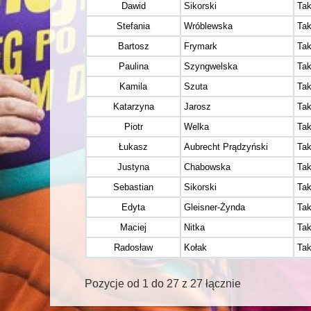
Dawid
Sikorski
Ta
Stefania
Wróblewska
Ta
Bartosz
Frymark
Ta
Paulina
Szyngwelska
Ta
Kamila
Szuta
Ta
Katarzyna
Jarosz
Ta
Piotr
Welka
Ta
Łukasz
Aubrecht Prądzyński
Ta
Justyna
Chabowska
Ta
Sebastian
Sikorski
Ta
Edyta
Gleisner-Żynda
Ta
Maciej
Nitka
Ta
Radosław
Kołak
Ta
Pozycje od 1 do 27 z 27 łącznie