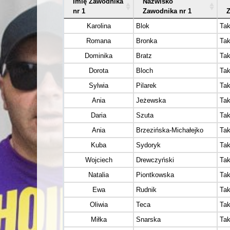
Imię Zawodnika
Nazwisko
nr 1
Zawodnika nr 1
Karolina
Blok
Ta
Romana
Bronka
Ta
Dominika
Bratz
Ta
Dorota
Bloch
Ta
Sylwia
Pilarek
Ta
Ania
Jeżewska
Ta
Daria
Szuta
Ta
Ania
Brzezińska-Michałejko
Ta
Kuba
Sydoryk
Ta
Wojciech
Drewczyński
Ta
Natalia
Piontkowska
Ta
Ewa
Rudnik
Ta
Oliwia
Teca
Ta
Miłka
Snarska
Ta