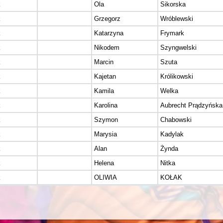
k
Ola
Sikorska
k
Grzegorz
Wróblewski
k
Katarzyna
Frymark
k
Nikodem
Szyngwelski
k
Marcin
Szuta
k
Kajetan
Królikowski
k
Kamila
Welka
k
Karolina
Aubrecht Prądzyńska
k
Szymon
Chabowski
k
Marysia
Kadylak
k
Alan
Żynda
k
Helena
Nitka
k
OLIWIA
KOŁAK