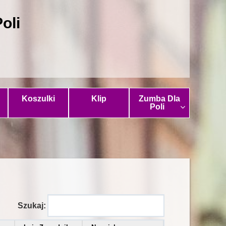
oli
Koszulki
Klip
Zumba Dla
Poli
Szukaj: