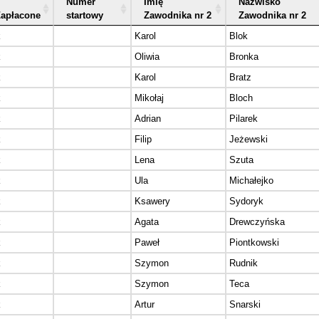
Numer
Imię
Nazwisko
Zapłacone
startowy
Zawodnika nr 2
Zawodnika nr 2
k
Karol
Blok
k
Oliwia
Bronka
k
Karol
Bratz
k
Mikołaj
Bloch
k
Adrian
Pilarek
k
Filip
Jeżewski
k
Lena
Szuta
k
Ula
Michałejko
k
Ksawery
Sydoryk
k
Agata
Drewczyńska
k
Paweł
Piontkowski
k
Szymon
Rudnik
k
Szymon
Teca
k
Artur
Snarski