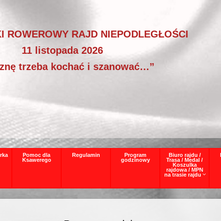
I ROWEROWY RAJD NIEPODLEGŁOŚCI
11 listopada 2026
znę trzeba kochać i szanować…”
rka
Pomoc dla
Regulamin
Program
Biuro rajdu /
Ksawerego
godzinowy
Trasa / Medal /
Koszulka
rajdowa / MPN
na trasie rajdu