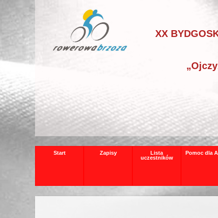
XX BYDGOSK
„Ojczy
Start
Zapisy
Lista
Pomoc dla A
uczestników