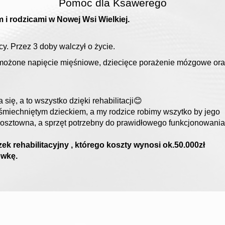
Pomoc dla Ksawerego
 i rodzicami w Nowej Wsi Wielkiej.
cy. Przez 3 doby walczył o życie.
wzmożone napięcie mięśniowe, dziecięce porażenie mózgowe or
 się, a to wszystko dzięki rehabilitacji😊
iechniętym dzieckiem, a my rodzice robimy wszytko by jego
t kosztowna, a sprzęt potrzebny do prawidłowego funkcjonowania
k rehabilitacyjny , którego koszty wynosi ok.50.000zł
ówkę.