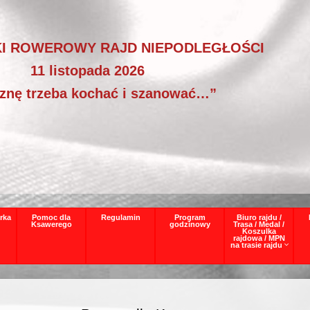
I ROWEROWY RAJD NIEPODLEGŁOŚCI
11 listopada 2026
znę trzeba kochać i szanować…”
rka
Pomoc dla
Regulamin
Program
Biuro rajdu /
Ksawerego
godzinowy
Trasa / Medal /
Koszulka
rajdowa / MPN
na trasie rajdu