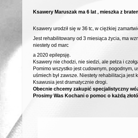
Ksawery Maruszak ma 6 lat , mieszka z bratem
Ksawery urodził się w 36 tc, w ciężkiej zamartwi
Jest rehabilitowany od 3 miesiąca życia, ma 
niestety od marc
a 2020 epilepsję.
Ksawery nie chodzi, nie siedzi, ale pełza i czołga
Pomimo wszystko jest cudownym, pogodnym, uśm
uśmiech był zawsze. Niestety rehabilitacja jes
Ksawusia jest dramatycznie drogi.
Obecnie chcemy zakupić specjalistyczny wóze
Prosimy Was Kochani o pomoc o każdą złot