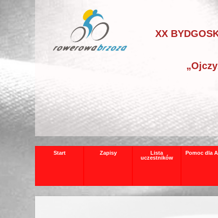
XX BYDGOSK
„Ojczy
Start
Zapisy
Lista
Pomoc dla A
uczestników