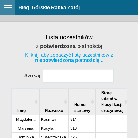
Biegi Górskie Rabka Zdrój
Lista uczestników
z
potwierdzoną
płatnością
Kliknij, aby zobaczyć listę uczestników z
niepotwierdzoną płatnością
...
Szukaj:
Biorę
udział w
Numer
klasyfikacji
Imię
Nazwisko
startowy
drużynowej
M
Magdalena
Kosman
314
Suc
Marzena
Kocyła
313
Rud
Dominika
Świerczyńska
325
Rud