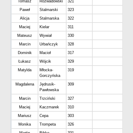
Tomasz
Rozwadowski
321
Kra
Paweł
Stalmarski
323
Jaw
Alicja
Stalmarska
322
Jaw
Maciej
Kielar
311
Cho
Mateusz
Wywiał
330
Gd
Marcin
Urbańczyk
328
Dąb
Dominik
Macioł
317
Sko
Łukasz
Wójcik
329
LUB
Matylda
Młocka-
319
War
Gorczyńska
Magdalena
Jędrusik-
309
Będ
Pawłowska
Marcin
Trzciński
327
WA
Maciej
Kaczmarek
310
Slu
Mariusz
Cepa
303
Wro
Monika
Trompeta
326
Lubl
Martin
Bibko
331
Kos