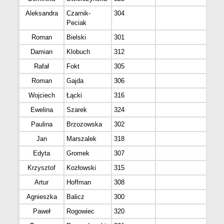
Aleksandra
Czarnik-
304
Prz
Peciak
Roman
Bielski
301
Pot
Damian
Klobuch
312
Tyc
Rafał
Fokt
305
Tyc
Roman
Gajda
306
Jedl
Wojciech
Łącki
316
Rud
Ewelina
Szarek
324
Kra
Paulina
Brzozowska
302
Kom
Jan
Marszalek
318
Kra
Edyta
Gromek
307
Lubl
Krzysztof
Kozłowski
315
Dyb
Artur
Hoffman
308
Kle
Agnieszka
Balicz
300
Będ
Paweł
Rogowiec
320
Rab