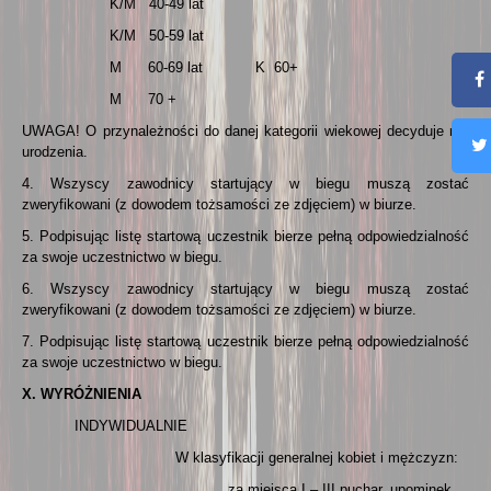
K/M 40-49 lat
K/M 50-59 lat
M 60-69 lat K 60+
M 70 +
UWAGA! O przynależności do danej kategorii wiekowej decyduje rok
urodzenia.
4. Wszyscy zawodnicy startujący w biegu muszą zostać
zweryfikowani (z dowodem tożsamości ze zdjęciem) w biurze.
5. Podpisując listę startową uczestnik bierze pełną odpowiedzialność
za swoje uczestnictwo w biegu.
6. Wszyscy zawodnicy startujący w biegu muszą zostać
zweryfikowani (z dowodem tożsamości ze zdjęciem) w biurze.
7. Podpisując listę startową uczestnik bierze pełną odpowiedzialność
za swoje uczestnictwo w biegu.
X. WYRÓŻNIENIA
INDYWIDUALNIE
W klasyfikacji generalnej kobiet i mężczyzn:
za miejsca I – III puchar, upominek