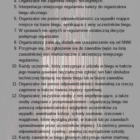
Organizator nie zapewnia miejsc noclegowych.
Interpretacja niniejszego regulaminu należy do organizatora
biegu ulicznego.
Organizator nie ponosi odpowiedzialności za wypadki mające
miejsce na trasie biegu, wynikające z winy uczestników biegu.
W sprawach nie ujętych w regulaminie ostateczną decyzje
podejmuje organizator.
Organizatorzy zalecają dodatkowe ubezpieczenie się od NNW.
Przyjmuje się, że zgłoszenie się do zawodów (wpis na listę
zawodników) jest równoznaczne z akceptacją niniejszego
regulaminu.
Każdy uczestnik, który zrezygnuje z udziału w biegu w trakcie
jego trwania powinien bezzwłocznie zgłosić ten fakt obsłudze
technicznej będącej na trasie biegu lub w biurze zawodów.
Organizator nie ponosi odpowiedzialności materialnej za rzeczy
zaginione w trakcie trwania imprezy sportowej.
Organizator, wszystkie osoby z nim współpracujące, a także
osoby związane z przeprowadzeniem i organizacją biegu nie
ponoszą odpowiedzialności względem uczestników za
wypadki, ewentualne kolizje, szkody osobowe, rzeczowe i
majątkowe, które wystąpią przed, w trakcie lub po zawodach
spowodowane przez uczestników imprezy. Uczestnicy ponoszą
odpowiedzialność cywilną i prawną za wyrządzone szkody.
Każdy zawodnik w biegu głównym otrzymuje numer startowy,