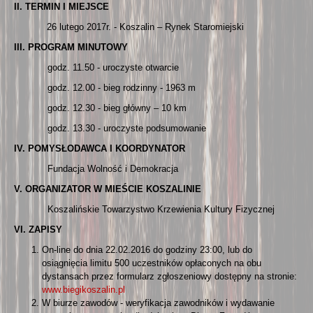
II. TERMIN I MIEJSCE
26 lutego 2017r. - Koszalin – Rynek Staromiejski
III. PROGRAM MINUTOWY
godz. 11.50 - uroczyste otwarcie
godz. 12.00 - bieg rodzinny - 1963 m
godz. 12.30 - bieg główny – 10 km
godz. 13.30 - uroczyste podsumowanie
IV. POMYSŁODAWCA I KOORDYNATOR
Fundacja Wolność i Demokracja
V. ORGANIZATOR W MIEŚCIE KOSZALINIE
Koszalińskie Towarzystwo Krzewienia Kultury Fizycznej
VI. ZAPISY
On-line do dnia 22.02.2016 do godziny 23:00, lub do
osiągnięcia limitu 500 uczestników opłaconych na obu
dystansach przez formularz zgłoszeniowy dostępny na stronie:
www.biegikoszalin.pl
W biurze zawodów - weryfikacja zawodników i wydawanie