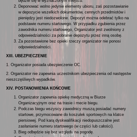
będzie się w wyznaczonym miejscu.
Deponować wolno jedynie elementy ubioru, zaś pozostawianie
w depozycie wszelkich dokumentów, cennych przedmiotów i
pieniędzy jest niedozwolone. Depozyt można odebrać tylko na
podstawie numeru startowego. W przypadku zgubienia przez
zawodnika numeru startowego, Organizator jest zwolniony z
odpowiedzialności za pobranie depozytu przez inną osobę.
Za pozostawione bez opieki rzeczy organizator nie ponosi
odpowiedzialności.
XIII. UBEZPIECZENIE
1. Organizator posiada ubezpieczenie OC.
2. Organizator nie zapewnia uczestnikom ubezpieczenia od następstw
nieszczęśliwych wypadków.
XIV. POSTANOWIENIA KOŃCOWE
Organizator zapewnia opiekę medyczną w Biurze
Organizacyjnym oraz na trasie i mecie biegu.
Podczas biegu wszyscy zawodnicy muszą posiadać numery
startowe, przymocowane do koszulek sportowych na klatce
piersiowej. Pod karą dyskwalifikacji niedopuszczalne jest
zasłanianie numeru startowego (w części lub całości).
Bieg odbędzie się bez względu na pogodę.