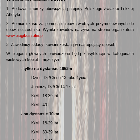
1. Podczas imprezy obowiązują przepisy Polskiego Związku Lekkiej
Atletyki.
2. Pomiar czasu za pomocą chipów zwrotnych przymocowanych do
obuwia uczestnika. Wyniki zawodów na żywo na stronie organizatora
www.biegikoszalin.pl
3. Zawodnicy sklasyfikowani zostaną w następujący sposób:
W biegach głównych prowadzone będą klasyfikacje w kategoriach
wiekowych kobiet i mężczyzn:
- tylko na dystansie 1963m
Dzieci Dz/Ch do 13 roku życia
Juniorzy Dz/Ch 14-17 lat
K/M 18-39 lat
K/M 40+
- na dystansie 10km
K/M 18-29 lat
K/M 30-39 lat