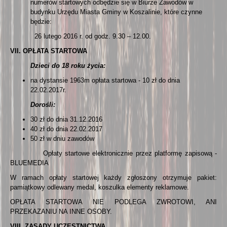
numerów startowych odbędzie się w Biurze Zawodów w
budynku Urzędu Miasta Gminy w Koszalinie, które czynne
będzie:
26 lutego 2016 r. od godz. 9.30 – 12.00.
VII. OPŁATA STARTOWA
Dzieci do 18 roku życia:
na dystansie 1963m opłata startowa - 10 zł do dnia
22.02.2017r.
Dorośli:
30 zł do dnia 31.12.2016
40 zł do dnia 22.02.2017
50 zł w dniu zawodów
Opłaty startowe elektronicznie przez platformę zapisową -
BLUEMEDIA
W ramach opłaty startowej każdy zgłoszony otrzymuje pakiet:
pamiątkowy odlewany medal, koszulka elementy reklamowe.
OPŁATA STARTOWA NIE PODLEGA ZWROTOWI, ANI
PRZEKAZANIU NA INNE OSOBY.
VIII. ZASADY UCZESTNICTWA