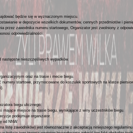
znajdować będzie się w wyznaczonym miejscu.
ostawianie w depozycie wszelkich dokumentów, cennych przedmiotów i pieni
a przez zawodnika numeru startowego, Organizator jest zwolniony z odpowie
ponosi odpowiedzialności.
od następstw nieszczęśliwych wypadków.
anizacyjnym oraz na trasie i mecie biegu.
umery startowe, przymocowane do koszulek sportowych na klatce piersiowej
).
nizatora biegu ulicznego.
i mające miejsce na trasie biegu, wynikające z winy uczestników biegu.
ecyzje podejmuje organizator.
ię od NNW.
na listę zawodników) jest równoznaczne z akceptacją niniejszego regulaminu
 w trakcie jego trwania powinien bezzwłocznie zgłosić ten fakt obsłudze tech