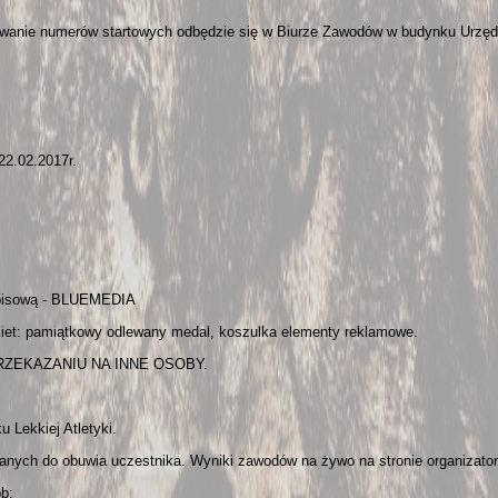
wanie numerów startowych odbędzie się w Biurze Zawodów w budynku Urzędu
22.02.2017r.
pisową - BLUEMEDIA
kiet: pamiątkowy odlewany medal, koszulka elementy reklamowe.
RZEKAZANIU NA INNE OSOBY.
 Lekkiej Atletyki.
nych do obuwia uczestnika. Wyniki zawodów na żywo na stronie organizato
b: