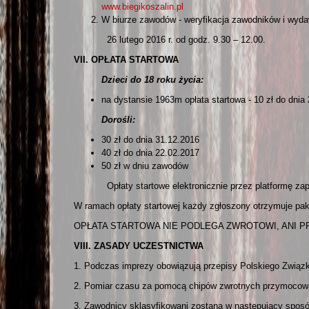
www.biegikoszalin.pl
W biurze zawodów - weryfikacja zawodników i wyda
26 lutego 2016 r. od godz. 9.30 – 12.00.
VII. OPŁATA STARTOWA
Dzieci do 18 roku życia:
na dystansie 1963m opłata startowa - 10 zł do dnia 
Dorośli:
30 zł do dnia 31.12.2016
40 zł do dnia 22.02.2017
50 zł w dniu zawodów
Opłaty startowe elektronicznie przez platformę za
W ramach opłaty startowej każdy zgłoszony otrzymuje pa
OPŁATA STARTOWA NIE PODLEGA ZWROTOWI, ANI P
VIII. ZASADY UCZESTNICTWA
1. Podczas imprezy obowiązują przepisy Polskiego Związku
2. Pomiar czasu za pomocą chipów zwrotnych przymocowa
3. Zawodnicy sklasyfikowani zostaną w następujący sposó