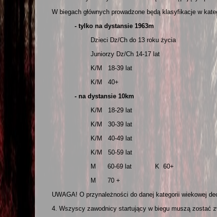
W biegach głównych prowadzone będą klasyfikacje w kate
- tylko na dystansie 1963m
Dzieci Dz/Ch do 13 roku życia
Juniorzy Dz/Ch 14-17 lat
K/M 18-39 lat
K/M 40+
- na dystansie 10km
K/M 18-29 lat
K/M 30-39 lat
K/M 40-49 lat
K/M 50-59 lat
M 60-69 lat K 60+
M 70 +
UWAGA! O przynależności do danej kategorii wiekowej dec
4. Wszyscy zawodnicy startujący w biegu muszą zostać z