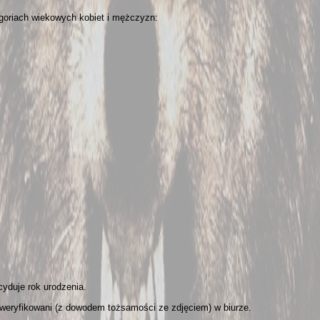
goriach wiekowych kobiet i mężczyzn:
yduje rok urodzenia.
weryfikowani (z dowodem tożsamości ze zdjęciem) w biurze.