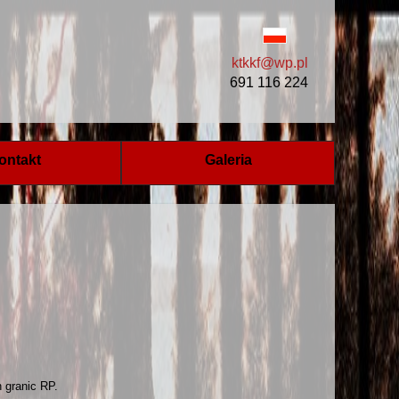
ktkkf@wp.pl
691 116 224
ontakt
Galeria
 granic RP.