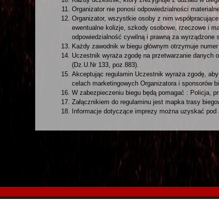
Organizator nie ponosi odpowiedzialności materialne
Organizator, wszystkie osoby z nim współpracując
ewentualne kolizje, szkody osobowe, rzeczowe i m
odpowiedzialność cywilną i prawną za wyrządzone 
Każdy zawodnik w biegu głównym otrzymuje numer s
Uczestnik wyraża zgodę na przetwarzanie danych o
(Dz.U.Nr 133, poz.883).
Akceptując regulamin Uczestnik wyraża zgodę, aby z
celach marketingowych Organizatora i sponsorów b
W zabezpieczeniu biegu będą pomagać : Policja, prz
Załącznikiem do regulaminu jest mapka trasy biego
Informacje dotyczące imprezy można uzyskać pod