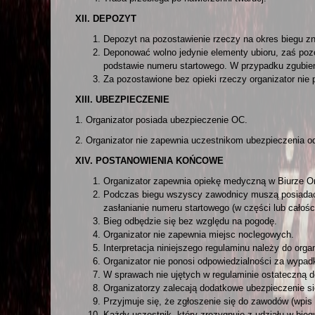
XII. DEPOZYT
Depozyt na pozostawienie rzeczy na okres biegu 
Deponować wolno jedynie elementy ubioru, zaś poz
podstawie numeru startowego. W przypadku zgubieni
Za pozostawione bez opieki rzeczy organizator nie 
XIII. UBEZPIECZENIE
1. Organizator posiada ubezpieczenie OC.
2. Organizator nie zapewnia uczestnikom ubezpieczenia 
XIV. POSTANOWIENIA KOŃCOWE
Organizator zapewnia opiekę medyczną w Biurze Org
Podczas biegu wszyscy zawodnicy muszą posiadać n
zasłanianie numeru startowego (w części lub całości
Bieg odbędzie się bez względu na pogodę.
Organizator nie zapewnia miejsc noclegowych.
Interpretacja niniejszego regulaminu należy do orga
Organizator nie ponosi odpowiedzialności za wypadk
W sprawach nie ujętych w regulaminie ostateczną d
Organizatorzy zalecają dodatkowe ubezpieczenie s
Przyjmuje się, że zgłoszenie się do zawodów (wpis 
Każdy uczestnik, który zrezygnuje z udziału w biegu