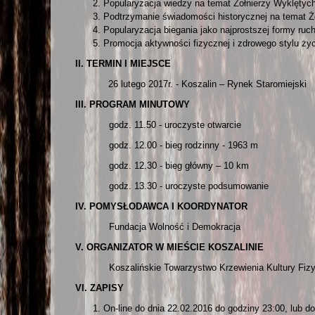
Popularyzacja wiedzy na temat Żołnierzy Wyklętych
Podtrzymanie świadomości historycznej na temat Ż
Popularyzacja biegania jako najprostszej formy ruc
Promocja aktywności fizycznej i zdrowego stylu życ
II. TERMIN I MIEJSCE
26 lutego 2017r. - Koszalin – Rynek Staromiejski
III. PROGRAM MINUTOWY
godz. 11.50 - uroczyste otwarcie
godz. 12.00 - bieg rodzinny - 1963 m
godz. 12.30 - bieg główny – 10 km
godz. 13.30 - uroczyste podsumowanie
IV. POMYSŁODAWCA I KOORDYNATOR
Fundacja Wolność i Demokracja
V. ORGANIZATOR W MIEŚCIE KOSZALINIE
Koszalińskie Towarzystwo Krzewienia Kultury Fizy
VI. ZAPISY
On-line do dnia 22.02.2016 do godziny 23:00, lub d