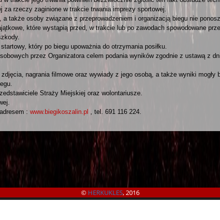
j za rzeczy zaginione w trakcie trwania imprezy sportowej.
e, a także osoby związane z przeprowadzeniem i organizacją biegu nie pono
ajątkowe, które wystąpią przed, w trakcie lub po zawodach spowodowane prz
szkody.
tartowy, który po biegu upoważnia do otrzymania posiłku.
sobowych przez Organizatora celem podania wyników zgodnie z ustawą z dni
djęcia, nagrania filmowe oraz wywiady z jego osobą, a także wyniki mogły by
iegu.
edstawiciele Straży Miejskiej oraz wolontariusze.
wej.
 adresem :
www.biegikoszalin.pl
, tel. 691 116 224.
©
HERKUKLES
, 2016
©
B4SPORTONLINE
2026