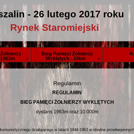
zalin - 26 lutego 2017 roku
Rynek Staromiejski
Zołnierzy
Bieg Pamięci Żołnierzy
K
 1963m
Wyklętych - 10km
Regulamin
REGULAMIN
BIEG PAMIĘCI ŻOŁNIERZY WYKLĘTYCH
dystans 1963m oraz 10 000m
ykomunistycznego działającego w latach 1944-1963 w obrębie przedwojennych