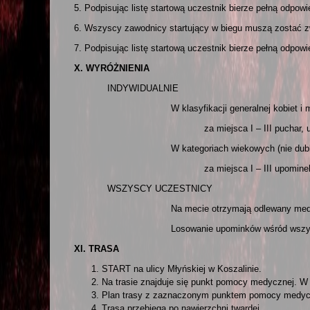
5. Podpisując listę startową uczestnik bierze pełną odpow
6. Wszyscy zawodnicy startujący w biegu muszą zostać z
7. Podpisując listę startową uczestnik bierze pełną odpow
X. WYRÓŻNIENIA
INDYWIDUALNIE
W klasyfikacji generalnej kobiet i mę
za miejsca I – III puchar, upo
W kategoriach wiekowych (nie dublują się z
za miejsca I – III upomine
WSZYSCY UCZESTNICY
Na mecie otrzymają odlewany medal oko
Losowanie upominków wśród wszystkich
XI. TRASA
START na ulicy Młyńskiej w Koszalinie.
Na trasie znajduje się punkt pomocy medycznej. W 
Plan trasy z zaznaczonym punktem pomocy medyczn
Trasa przebiega po nawierzchni twardej.