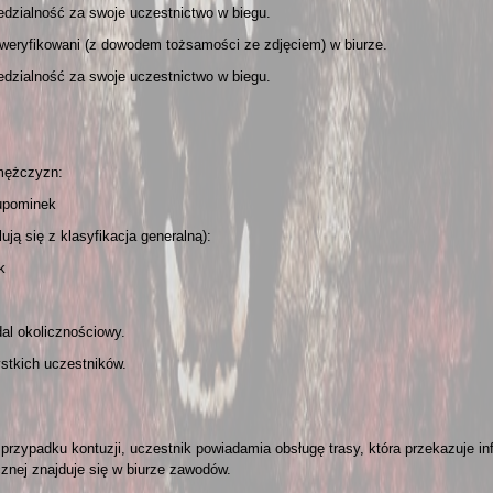
iedzialność za swoje uczestnictwo w biegu.
weryfikowani (z dowodem tożsamości ze zdjęciem) w biurze.
iedzialność za swoje uczestnictwo w biegu.
żczyzn:
minek
 klasyfikacja generalną):
k
licznościowy.
 uczestników.
przypadku kontuzji, uczestnik powiadamia obsługę trasy, która przekazuje 
ej znajduje się w biurze zawodów.