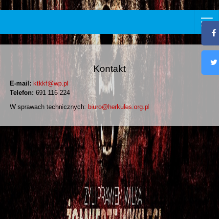
Kontakt
E-mail:
ktkkf@wp.pl
Telefon:
691 116 224
W sprawach technicznych:
biuro@herkules.org.pl