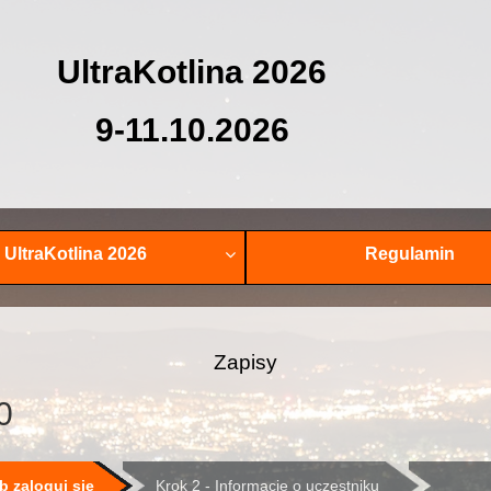
UltraKotlina 2026
9-11.10.2026
UltraKotlina 2026
Regulamin
Zapisy
0
b zaloguj się
Krok 2 - Informacje o uczestniku