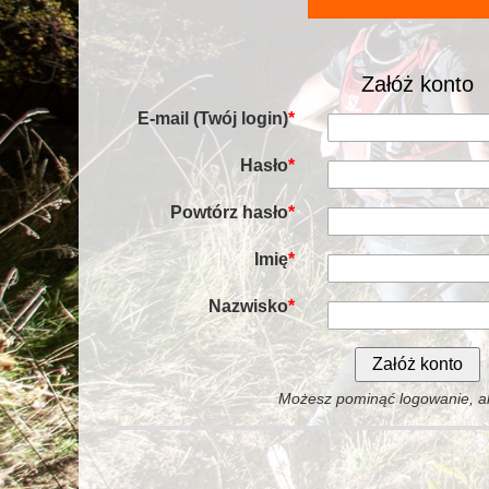
Załóż konto
E-mail (Twój login)
*
Hasło
*
Powtórz hasło
*
Imię
*
Nazwisko
*
Możesz pominąć logowanie, al