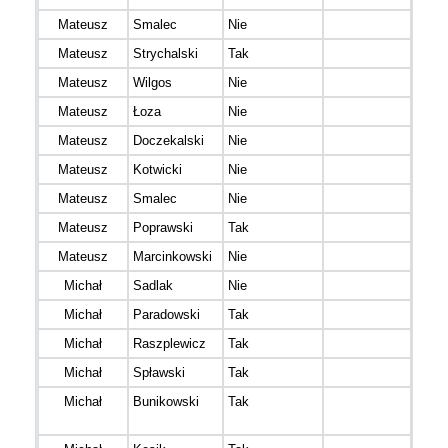
Mateusz
Smalec
Nie
Run
Mateusz
Strychalski
Tak
Mateusz
Wilgos
Nie
Mateusz
Łoza
Nie
Zwied
Mateusz
Doczekalski
Nie
Mateusz
Kotwicki
Nie
Mateusz
Smalec
Nie
Run
Mateusz
Poprawski
Tak
Mateusz
Marcinkowski
Nie
Michał
Sadlak
Nie
Biega
Michał
Paradowski
Tak
Michał
Raszplewicz
Tak
ratam
Michał
Spławski
Tak
MSER
Michał
Bunikowski
Tak
TS R
Pore