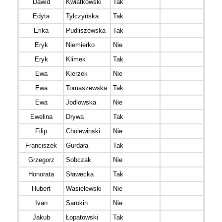
Dawid
Kwiatkowski
Tak
#bie
Edyta
Tylczyńska
Tak
Zbieg
Erika
Pudliszewska
Tak
Eryk
Niemierko
Nie
Eryk
Klimek
Tak
AntiF
Ewa
Kierzek
Nie
Szaka
Ewa
Tomaszewska
Tak
Ewa
Jodlowska
Nie
geriat
Ewelina
Drywa
Tak
LEV
Filip
Cholewinski
Nie
T2/4
Franciszek
Gurdała
Tak
Grzegorz
Sobczak
Nie
Honorata
Sławecka
Tak
BIE
Hubert
Wasielewski
Nie
Team
Ivan
Sarokin
Nie
Jakub
Łopatowski
Tak