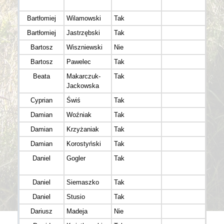
biega
Bartłomiej
Wilamowski
Tak
Marc
Bartłomiej
Jastrzębski
Tak
Jastr
Bartosz
Wiszniewski
Nie
Fizia
Bartosz
Pawelec
Tak
Beata
Makarczuk-
Tak
Run-W
Jackowska
Cyprian
Świś
Tak
Damian
Woźniak
Tak
Ultra
Damian
Krzyżaniak
Tak
Biega
Damian
Korostyński
Tak
Daniel
Gogler
Tak
Water
Wielk
Daniel
Siemaszko
Tak
Izery
Daniel
Stusio
Tak
Dariusz
Madeja
Nie
LKS