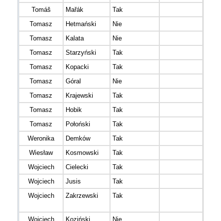
Tomáš
Mařák
Tak
Tomasz
Hetmański
Nie
Polon
Tomasz
Kalata
Nie
Tomasz
Starzyński
Tak
Tomasz
Kopacki
Tak
Tomasz
Góral
Nie
Tomasz
Krajewski
Tak
Tomasz
Hobik
Tak
Tomasz
Połoński
Tak
Weronika
Demków
Tak
KB S
Wiesław
Kosmowski
Tak
Wojciech
Cielecki
Tak
ŚWIĄ
Wojciech
Jusis
Tak
Wojciech
Zakrzewski
Tak
RUN
ROCK
Wojciech
Koziński
Nie