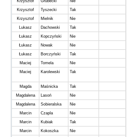
Krzysztof
Grubecki
Nie
Krzysztof
Tyszecki
Tak
Krzysztof
Mielnik
Nie
Lesz 
Lukasz
Dachowski
Tak
Łukasz
Kopczyński
Nie
K-Te
Łukasz
Nowak
Nie
Łukasz
Borczyński
Tak
#ZA
Maciej
Tomela
Nie
Team
Maciej
Karolewski
Tak
Krot
Bieg
Magda
Maśnicka
Tak
Górsk
Magdalena
Lasoń
Nie
Ale
Magdalena
Sobieralska
Nie
Marcin
Czapla
Nie
Koro
Marcin
Kubiak
Tak
Marcin
Kokoszka
Nie