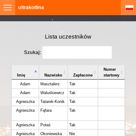
ultrakotlina
Lista uczestników
Szukaj:
Numer
Imię
Nazwisko
Zapłacone
startowy
Kl
Adam
Masztalerz
Tak
Adam
Waluśkiewicz
Tak
Agnieszka
Tatarek-Konik
Tak
Agnieszka
Fąfara
Tak
Wojte
Ultra
Agnieszka
Potaś
Tak
Bieg
Agnieszka
Okoniewska
Nie