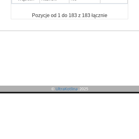
Pozycje od 1 do 183 z 183 łącznie
©
UltraKotlina
, 2025
©
B4SPORTONLINE
2026
Jeżeli masz jakieś pytania lub problemy to zachęcamy do skorzystania z
formularza zgłoszeniowego. Umożliwi on szybki kontakt z organizatorem i
administratorem systemu.
Kliknij tutaj aby zgłosić problem