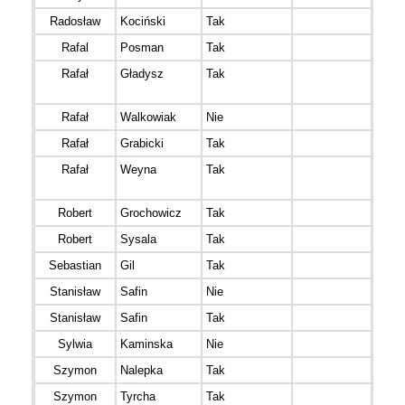
Radosław
Kociński
Tak
Run -
Rafal
Posman
Tak
Rafał
Gładysz
Tak
Born 
Team
Rafał
Walkowiak
Nie
Koni
Rafał
Grabicki
Tak
HTF L
Rafał
Weyna
Tak
Biały
Akty
Robert
Grochowicz
Tak
Marc
Robert
Sysala
Tak
Sebastian
Gil
Tak
ACT
Stanisław
Safin
Nie
Rozb
Stanisław
Safin
Tak
Rozb
Sylwia
Kaminska
Nie
Szymon
Nalepka
Tak
Szymon
Tyrcha
Tak