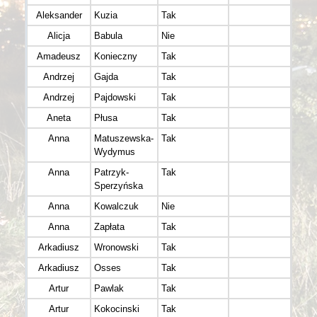
Aleksander
Kuzia
Tak
Alicja
Babula
Nie
Amadeusz
Konieczny
Tak
Andrzej
Gajda
Tak
Andrzej
Pajdowski
Tak
Aneta
Płusa
Tak
Anna
Matuszewska-
Tak
Wied
Wydymus
Anna
Patrzyk-
Tak
Sperzyńska
Anna
Kowalczuk
Nie
Anna
Zapłata
Tak
Arkadiusz
Wronowski
Tak
Arkadiusz
Osses
Tak
Artur
Pawlak
Tak
Go Ex
Artur
Kokocinski
Tak
Biel