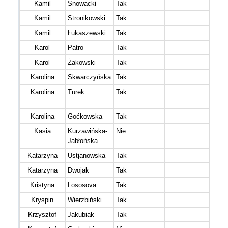
Kamil
Snowacki
Tak
AW S
Kamil
Stronikowski
Tak
Kamil
Łukaszewski
Tak
Prze
Karol
Patro
Tak
Karol
Żakowski
Tak
Port 
Karolina
Skwarczyńska
Tak
Karolina
Turek
Tak
Biały
Akty
Karolina
Goćkowska
Tak
Kasia
Kurzawińska-
Nie
Jabłońska
Katarzyna
Ustjanowska
Tak
Katarzyna
Dwojak
Tak
Kristyna
Lososova
Tak
Kryspin
Wierzbiński
Tak
Ultra
Krzysztof
Jakubiak
Tak