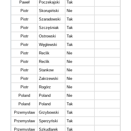
Paweł
Poczekajski
Tak
Piotr
Skorupiński
Nie
Team
Piotr
Szaradowski
Tak
Prze
Piotr
Szczęśniak
Tak
Masa
Piotr
Ostrowski
Tak
Jasi
Piotr
Węglewski
Tak
Piotr
Reclik
Nie
Piotr
Reclik
Nie
Piotr
Stankow
Nie
Słońc
Piotr
Zakrzewski
Nie
Piotr
Rogórz
Nie
Poland
Poland
Nie
Iłża 
Poland
Poland
Tak
Barch
Przemysław
Grzybowski
Tak
Przemysław
Sperzyński
Tak
REK
Przemysław
Szkudlarek
Tak