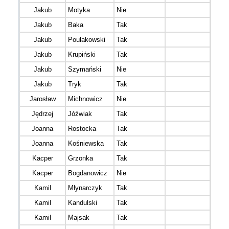
Jakub
Motyka
Nie
The 
Jakub
Baka
Tak
Jakub
Poulakowski
Tak
Jakub
Krupiński
Tak
EDI 
Jakub
Szymański
Nie
Jakub
Tryk
Tak
Chem
Jarosław
Michnowicz
Nie
Jędrzej
Jóźwiak
Tak
NET
Joanna
Rostocka
Tak
Joanna
Kośniewska
Tak
Kośc
Kacper
Grzonka
Tak
Kacper
Bogdanowicz
Nie
Kamil
Młynarczyk
Tak
Kamil
Kandulski
Tak
Kamil
Majsak
Tak
SD 