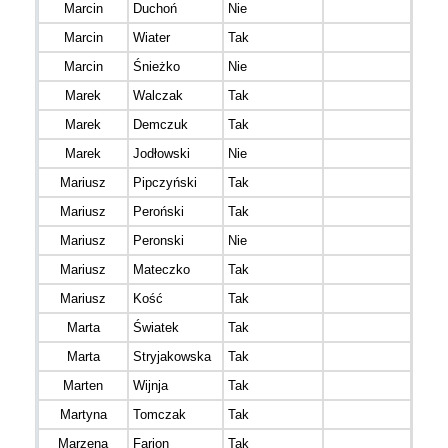
Marcin
Duchoń
Nie
Marcin
Wiater
Tak
Marcin
Śnieżko
Nie
Dziu
Marek
Walczak
Tak
Anioł
Marek
Demczuk
Tak
Bieg
Marek
Jodłowski
Nie
Mariusz
Pipczyński
Tak
Mariusz
Peroński
Tak
Mariusz
Peronski
Nie
ViaC
Mariusz
Mateczko
Tak
Izery
Mariusz
Kość
Tak
MERI
Marta
Światek
Tak
Marta
Stryjakowska
Tak
BUL
Marten
Wijnja
Tak
Martyna
Tomczak
Tak
Marzena
Farion
Tak
The F