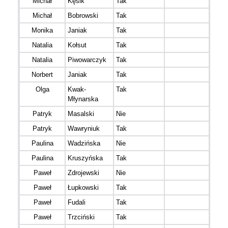
Michał
Kęsik
Tak
Sii R
Michał
Bobrowski
Tak
Biega
Monika
Janiak
Tak
Natalia
Kołsut
Tak
AntiF
Natalia
Piwowarczyk
Tak
Norbert
Janiak
Tak
TRU
Olga
Kwak-
Tak
Młynarska
Patryk
Masalski
Nie
Patryk
Wawryniuk
Tak
Paulina
Wadzińska
Nie
UTA
Paulina
Kruszyńska
Tak
Jakub
Paweł
Zdrojewski
Nie
Paweł
Łupkowski
Tak
Strze
Paweł
Fudali
Tak
brak
Paweł
Trzciński
Tak
TEA