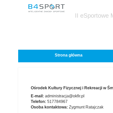
II eSportowe 
Strona główna
Ośrodek Kultury Fizycznej i Rekreacji w Śm
E-mail:
administracja@okfir.pl
Telefon:
517784967
Osoba kontaktowa:
Zygmunt Ratajczak