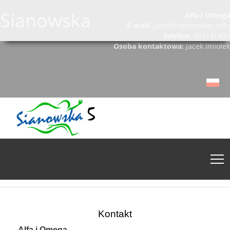
Sianowska
Alfa i Omega
E-mail:
jacek@sportowiec.info
Telefon:
664131400
Osoba kontaktowa:
Jacek Imiołek
Kontakt
Alfa i Omega