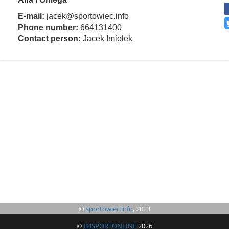
E-mail:
jacek@sportowiec.info
Phone number:
664131400
Contact person:
Jacek Imiołek
©
sportowiec.info
, 2023
©
B4SPORTONLINE
2026