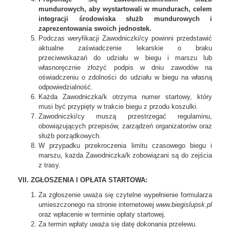
mundurowych, aby wystartowali w mundurach, celem
integracji środowiska służb mundurowych i
zaprezentowania swoich jednostek.
Podczas weryfikacji Zawodniczki/cy powinni przedstawić
aktualne zaświadczenie lekarskie o braku
przeciwwskazań do udziału w biegu i marszu lub
własnoręcznie złożyć podpis w dniu zawodów na
oświadczeniu o zdolności do udziału w biegu na własną
odpowiedzialność.
Każda Zawodniczka/k otrzyma numer startowy, który
musi być przypięty w trakcie biegu z przodu koszulki.
Zawodniczki/cy muszą przestrzegać regulaminu,
obowiązujących przepisów, zarządzeń organizatorów oraz
służb porządkowych.
W przypadku przekroczenia limitu czasowego biegu i
marszu, każda Zawodniczka/k zobowiązani są do zejścia
z trasy.
VII. ZGŁOSZENIA I OPŁATA STARTOWA:
Za zgłoszenie uważa się czytelne wypełnienie formularza
umieszczonego na stronie internetowej
www.biegislupsk.pl
oraz wpłacenie w terminie opłaty startowej.
Za termin wpłaty uważa się datę dokonania przelewu.