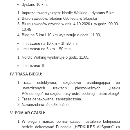
dystans 10 km.
Impreza towarzysząca: Nordic Walking – dystans 5 km
Biuro zawodów: Stadion 650-lecia w Słupsku
Biuro zawodów czynne w dniu 4.10.2026 r. w godz. 09.00-
10.45
Bieg na 5 km i 10 km wystartuje o godz. 11.00,
limit czasu na 10 km – 1h 20min,
limit czasu na 5 km – 50 min,
Nordic Waking wystartuje o godz. 11.05,
limit czasu 1h.
IV TRASA BIEGU:
Trasa selektywna, częściowo przebiegająca po
utwardzonych traktach pieszo-leśnych „Lasku
Północnego”, na części trasy ostre podbiegi i ostre zbiegi!
Trasa oznakowana, zabezpieczona.
Nawierzchnia: ścieżki leśne.
V. POMIAR CZASU:
W biegu i marszu pomiar czasu i ustalenie kolejności
będzie dokonywać Fundacja „HERKULES AllSports” za