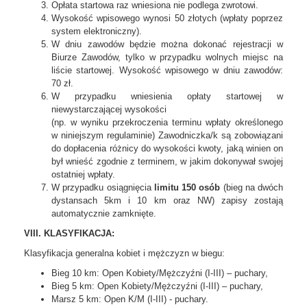
Opłata startowa raz wniesiona nie podlega zwrotowi.
Wysokość wpisowego wynosi 50 złotych (wpłaty poprzez
system elektroniczny).
W dniu zawodów będzie można dokonać rejestracji w
Biurze Zawodów, tylko w przypadku wolnych miejsc na
liście startowej. Wysokość wpisowego w dniu zawodów:
70 zł.
W przypadku wniesienia opłaty startowej w
niewystarczającej wysokości
(np. w wyniku przekroczenia terminu wpłaty określonego
w niniejszym regulaminie) Zawodniczka/k są zobowiązani
do dopłacenia różnicy do wysokości kwoty, jaką winien on
był wnieść zgodnie z terminem, w jakim dokonywał swojej
ostatniej wpłaty.
W przypadku osiągnięcia
limitu 150 osób
(bieg na dwóch
dystansach 5km i 10 km oraz NW) zapisy zostają
automatycznie zamknięte.
VIII. KLASYFIKACJA:
Klasyfikacja generalna kobiet i mężczyzn w biegu:
Bieg 10 km: Open Kobiety/Mężczyźni (I-III) – puchary,
Bieg 5 km: Open Kobiety/Mężczyźni (I-III) – puchary,
Marsz 5 km: Open K/M (I-III) - puchary.