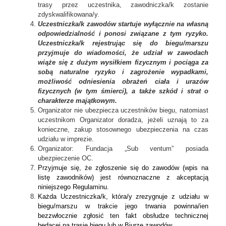
trasy przez uczestnika, zawodniczka/k zostanie
zdyskwalifikowana/y.
Uczestniczka/k zawodów startuje wyłącznie na własną
odpowiedzialność i ponosi związane z tym ryzyko.
Uczestniczka/k rejestrując się do biegu/marszu
przyjmuje do wiadomości, że udział w zawodach
wiąże się z dużym wysiłkiem fizycznym i pociąga za
sobą naturalne ryzyko i zagrożenie wypadkami,
możliwość odniesienia obrażeń ciała i urazów
fizycznych (w tym śmierci), a także szkód i strat o
charakterze majątkowym.
Organizator nie ubezpiecza uczestników biegu, natomiast
uczestnikom Organizator doradza, jeżeli uznają to za
konieczne, zakup stosownego ubezpieczenia na czas
udziału w imprezie.
Organizator: Fundacja „Sub ventum” posiada
ubezpieczenie OC.
Przyjmuje się, że zgłoszenie się do zawodów (wpis na
listę zawodników) jest
równoznaczne z akceptacją
niniejszego Regulaminu.
Każda Uczestniczka/k, która/y zrezygnuje z udziału w
biegu/marszu w trakcie jego trwania powinna/ien
bezzwłocznie zgłosić ten fakt obsłudze technicznej
będącej na trasie biegu lub w Biurze zawodów.