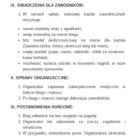
IX. ŚWIADCZENIA DLA ZAWODNIKÓW:
W ramach opłaty startowej każda zawodniczka/k
otrzymuje:
numer startowy wraz z agrafkami,
wodę mineralną na mecie biegu,
bity medal okolicznościowy na mecie dla każdej
Zawodniczki/ka, którzy ukończyli bieg lub marsz,
ciepły posiłek (zupa, ciasto, naleśniki, chleb ze smalcem,
kawa herbata),
możliwość wzięcia udziału w losowaniu nagród, w razie
pozyskania sponsorów.
X. SPRAWY ORGANIZACYJNE:
Organizator zapewnia zabezpieczenie medyczne w
trakcie biegu i marszu.
Po biegu i marszu nastąpi dekoracja zawodników.
XI. POSTANOWIENIA KOŃCOWE:
Bieg odbędzie się bez względu na pogodę.
Organizator nie odpowiada za rzeczy zagubione i
skradzione.
W przypadku stwierdzenia przez Organizatora skrócenia