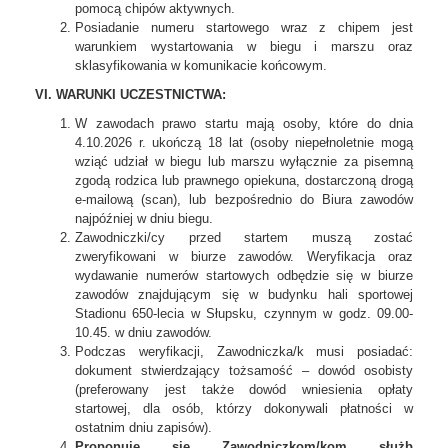
pomocą chipów aktywnych.
Posiadanie numeru startowego wraz z chipem jest
warunkiem wystartowania w biegu i marszu oraz
sklasyfikowania w komunikacie końcowym.
VI. WARUNKI UCZESTNICTWA:
W zawodach prawo startu mają osoby, które do dnia
4.10.2026 r. ukończą 18 lat (osoby niepełnoletnie mogą
wziąć udział w biegu lub marszu wyłącznie za pisemną
zgodą rodzica lub prawnego opiekuna, dostarczoną drogą
e-mailową (scan), lub bezpośrednio do Biura zawodów
najpóźniej w dniu biegu.
Zawodniczki/cy przed startem muszą zostać
zweryfikowani w biurze zawodów. Weryfikacja oraz
wydawanie numerów startowych odbędzie się w biurze
zawodów znajdującym się w budynku hali sportowej
Stadionu 650-lecia w Słupsku, czynnym w godz. 09.00-
10.45. w dniu zawodów.
Podczas weryfikacji, Zawodniczka/k musi posiadać:
dokument stwierdzający tożsamość – dowód osobisty
(preferowany jest także dowód wniesienia opłaty
startowej, dla osób, którzy dokonywali płatności w
ostatnim dniu zapisów).
Proponuje się Zawodniczkom/kom służb