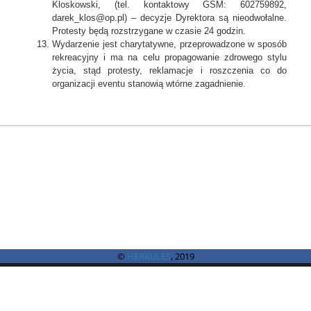
Kloskowski, (tel. kontaktowy GSM: 602759892,
darek_klos@op.pl) – decyzje Dyrektora są nieodwołalne.
Protesty będą rozstrzygane w czasie 24 godzin.
Wydarzenie jest charytatywne, przeprowadzone w sposób
rekreacyjny i ma na celu propagowanie zdrowego stylu
życia, stąd protesty, reklamacje i roszczenia co do
organizacji eventu stanowią wtórne zagadnienie.
©
HERKULES
, 2019
©
B4SPORTONLINE
2026
Jeżeli masz jakieś pytania lub problemy to zachęcamy do skorzystania z