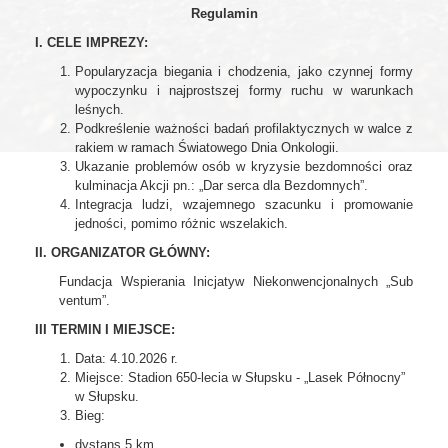
Regulamin
I. CELE IMPREZY:
Popularyzacja biegania i chodzenia, jako czynnej formy
wypoczynku i najprostszej formy ruchu w warunkach
leśnych.
Podkreślenie ważności badań profilaktycznych w walce z
rakiem w ramach Światowego Dnia Onkologii.
Ukazanie problemów osób w kryzysie bezdomności oraz
kulminacja Akcji pn.: „Dar serca dla Bezdomnych”.
Integracja ludzi, wzajemnego szacunku i promowanie
jedności, pomimo różnic wszelakich.
II. ORGANIZATOR GŁÓWNY:
Fundacja Wspierania Inicjatyw Niekonwencjonalnych „Sub
ventum”.
III TERMIN I MIEJSCE:
Data: 4.10.2026 r.
Miejsce: Stadion 650-lecia w Słupsku - „Lasek Północny”
w Słupsku.
Bieg:
dystans 5 km,