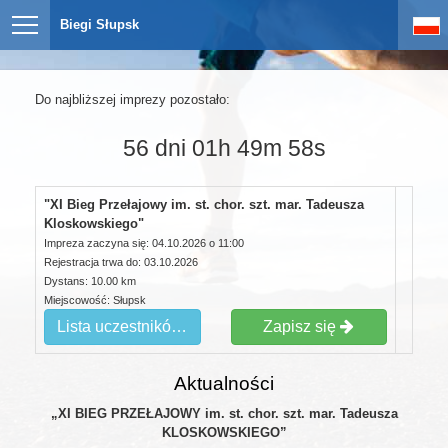
Biegi Słupsk
Do najbliższej imprezy pozostało:
56 dni 01h 49m 57s
"XI Bieg Przełajowy im. st. chor. szt. mar. Tadeusza
Kloskowskiego"
Impreza zaczyna się: 04.10.2026 o 11:00
Rejestracja trwa do: 03.10.2026
Dystans: 10.00 km
Miejscowość: Słupsk
Lista uczestników
Zapisz się
Aktualności
„XI BIEG PRZEŁAJOWY im. st. chor. szt. mar. Tadeusza
KLOSKOWSKIEGO”