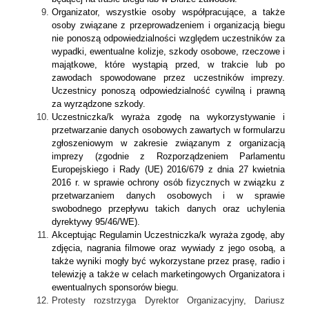
Organizator, wszystkie osoby współpracujące, a także
osoby związane z przeprowadzeniem i organizacją biegu
nie ponoszą odpowiedzialności względem uczestników za
wypadki, ewentualne kolizje, szkody osobowe, rzeczowe i
majątkowe, które wystąpią przed, w trakcie lub po
zawodach spowodowane przez uczestników imprezy.
Uczestnicy ponoszą odpowiedzialność cywilną i prawną
za wyrządzone szkody.
Uczestniczka/k wyraża zgodę na wykorzystywanie i
przetwarzanie danych osobowych zawartych w formularzu
zgłoszeniowym w zakresie związanym z organizacją
imprezy (zgodnie z Rozporządzeniem Parlamentu
Europejskiego i Rady (UE) 2016/679 z dnia 27 kwietnia
2016 r. w sprawie ochrony osób fizycznych w związku z
przetwarzaniem danych osobowych i w sprawie
swobodnego przepływu takich danych oraz uchylenia
dyrektywy 95/46/WE).
Akceptując Regulamin Uczestniczka/k wyraża zgodę, aby
zdjęcia, nagrania filmowe oraz wywiady z jego osobą, a
także wyniki mogły być wykorzystane przez prasę, radio i
telewizję a także w celach marketingowych Organizatora i
ewentualnych sponsorów biegu.
Protesty rozstrzyga Dyrektor Organizacyjny, Dariusz