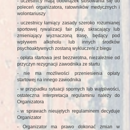
- uczestnicy mają obowiązek stosowania się do
poleceń organizatora, ratowników medycznych i
wolontariuszy
- uczestnicy łamiący zasady szeroko rozumianej
sportowej rywalizacji fair play, skracający lub
zmieniający wyznaczoną trasę, będący pod
wpływem alkoholu lub innych środków
psychoaktywnych zostaną wykluczeni z biegu
- opłata startowa jest bezzwrotna, niezależnie od
przyczyn rezygnacji zawodnika ze startu
- nie ma możliwości przeniesienia opłaty
startowej na innego zawodnika
- w przypadku sytuacji spornych lub wątpliwości,
ostateczna interpretacja regulaminu należy do
Organizatora
- w sprawach nieujętych regulaminem decyduje
Organizator
- Organizator ma prawo dokonać zmian w