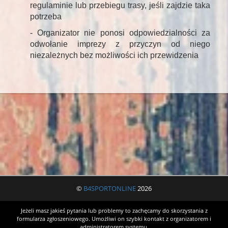
regulaminie lub przebiegu trasy, jeśli zajdzie taka
potrzeba
- Organizator nie ponosi odpowiedzialności za
odwołanie imprezy z przyczyn od niego
niezależnych bez możliwości ich przewidzenia
©
B4SPORTONLINE
2026
Jeżeli masz jakieś pytania lub problemy to zachęcamy do skorzystania z
formularza zgłoszeniowego. Umożliwi on szybki kontakt z organizatorem i
administratorem systemu.