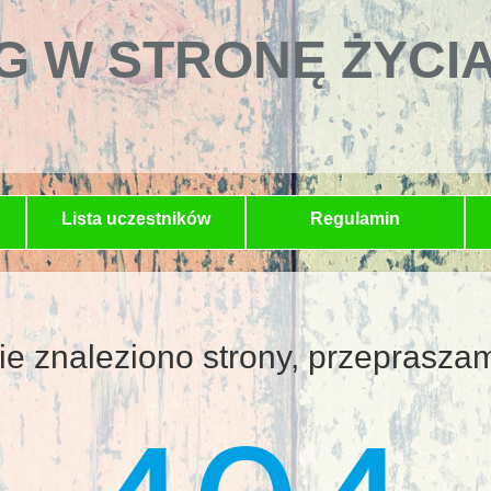
G W STRONĘ ŻYCI
Lista uczestników
Regulamin
ie znaleziono strony, przeprasza