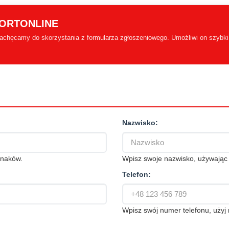
SPORTONLINE
 zachęcamy do skorzystania z formularza zgłoszeniowego. Umożliwi on szybki 
Nazwisko:
znaków.
Wpisz swoje nazwisko, używają
Telefon:
Wpisz swój numer telefonu, uży