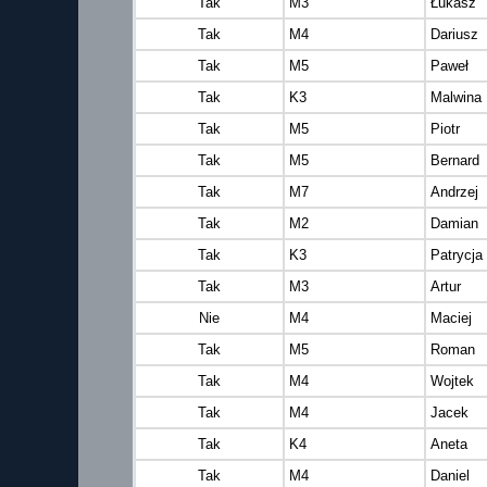
Tak
M3
Łukasz
Tak
M4
Dariusz
Tak
M5
Paweł
Tak
K3
Malwina
Tak
M5
Piotr
Tak
M5
Bernard
Tak
M7
Andrzej
Tak
M2
Damian
Tak
K3
Patrycja
Tak
M3
Artur
Nie
M4
Maciej
Tak
M5
Roman
Tak
M4
Wojtek
Tak
M4
Jacek
Tak
K4
Aneta
Tak
M4
Daniel