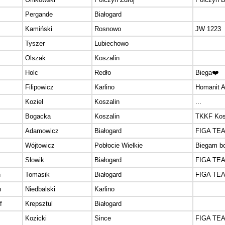
Pergande
Białogard
Kamiński
Rosnowo
JW 1223
Tyszer
Lubiechowo
z
Olszak
Koszalin
Holc
Redło
Biega❤️
Filipowicz
Karlino
Homanit A
Koziel
Koszalin
...
Bogacka
Koszalin
TKKF Kos
Adamowicz
Białogard
FIGA TE
Wójtowicz
Pobłocie Wielkie
Biegam bo
Słowik
Białogard
FIGA TE
h
Tomasik
Białogard
FIGA TE
n
Niedbalski
Karlino
f
Krepsztul
Białogard
Kozicki
Since
FIGA TE