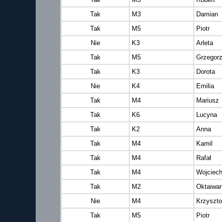
Tak
M3
Damian
Tak
M5
Piotr
Nie
K3
Arleta
Tak
M5
Grzegor
Tak
K3
Dorota
Nie
K4
Emilia
Tak
M4
Mariusz
Tak
K6
Lucyna
Tak
K2
Anna
Tak
M4
Kamil
Tak
M4
Rafał
Tak
M4
Wojciec
Tak
M2
Oktaiwa
Nie
M4
Krzyszto
Tak
M5
Piotr