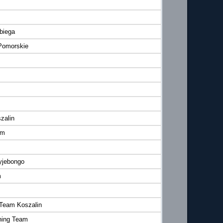
 biega
Pomorskie
zalin
am
yjebongo
m
 Team Koszalin
ing Team