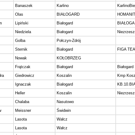
Banaszek
Karlino
KarlinoBie
Olas
BIAŁOGARD
HOMANI
n
Lipiński
Białogard
BIAŁOGA
Niedziela
Białogard
Niezrzes
Golba
Połczyn-Zdrój
Sternik
Białogard
FIGA TE
Nowak
KOŁOBRZEG
Frątczak
Białogard
Białogard
ra
Giedrowicz
Koszalin
Kmp Kosz
Ignaczak
Białogard
KB.10.B
Heller
Koszalin
Niezrzes
Chalaba
Nasutowo
w
Meissner
Świdwin
Lasota
Wałcz
Lasota
Wałcz