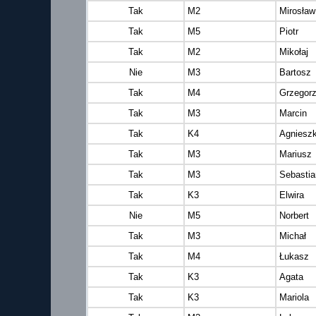
Tak
M2
Mirosław
Tak
M5
Piotr
Tak
M2
Mikołaj
Nie
M3
Bartosz
Tak
M4
Grzegor
Tak
M3
Marcin
Tak
K4
Agniesz
Tak
M3
Mariusz
Tak
M3
Sebastia
Tak
K3
Elwira
Nie
M5
Norbert
Tak
M3
Michał
Tak
M4
Łukasz
Tak
K3
Agata
Tak
K3
Mariola