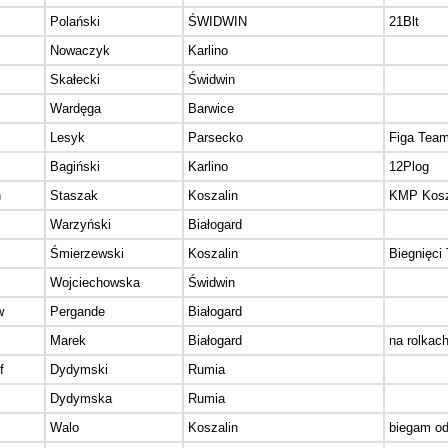
Polański
ŚWIDWIN
21Blt
Nowaczyk
Karlino
Skałecki
Świdwin
Wardęga
Barwice
Lesyk
Parsecko
Figa Tea
Bagiński
Karlino
12Plog
h
Staszak
Koszalin
KMP Kosz
Warzyński
Białogard
Śmierzewski
Koszalin
Biegnięci
Wojciechowska
Świdwin
w
Pergande
Białogard
Marek
Białogard
na rolkac
f
Dydymski
Rumia
Dydymska
Rumia
Walo
Koszalin
biegam od