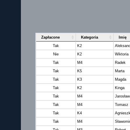
Zapłacone
Kategoria
Imię
Tak
K2
Aleksand
Nie
K2
Wiktoria
Tak
M4
Radek
Tak
K5
Marta
Tak
K3
Magda
Tak
K2
Kinga
Tak
M4
Jarosław
Tak
M4
Tomasz
Tak
K4
Agniesz
Tak
M4
Sławomi
Tak
M3
Robert