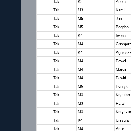
Tak
K3
Aneta
Tak
M3
Kamil
Tak
M5
Jan
Tak
M5
Bogdan
Tak
K4
Iwona
Tak
M4
Grzegor
Tak
K4
Agniesz
Tak
M4
Paweł
Tak
M4
Marcin
Tak
M4
Dawid
Tak
M5
Henryk
Tak
M3
Krystian
Tak
M3
Rafal
Tak
M3
Krzyszto
Tak
K4
Urszula
Tak
M4
Artur