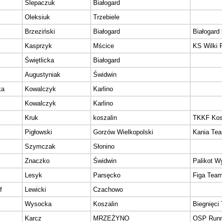
Ślepaczuk
Białogard
Oleksiuk
Trzebiele
Brzeziński
Białogard
Białogard
Kasprzyk
Mścice
KS Wilki 
Świętlicka
Białogard
z
Augustyniak
Świdwin
ka
Kowalczyk
Karlino
Kowalczyk
Karlino
Kruk
koszalin
TKKF Kos
Pigłowski
Gorzów Wielkopolski
Kania Te
Szymczak
Słonino
Znaczko
Świdwin
Palikot W
Lesyk
Parsęcko
Figa Tea
f
Lewicki
Czachowo
Wysocka
Koszalin
Biegnięci
Karcz
MRZEŻYNO
OSP Runn