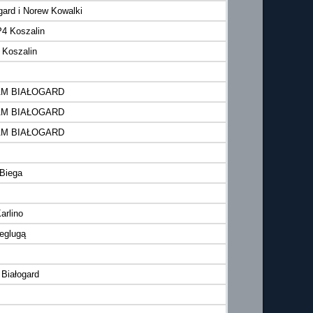
gard i Norew Kowalki
 Koszalin
 Koszalin
AM BIAŁOGARD
AM BIAŁOGARD
AM BIAŁOGARD
 Biega
arlino
żeglugą
Białogard