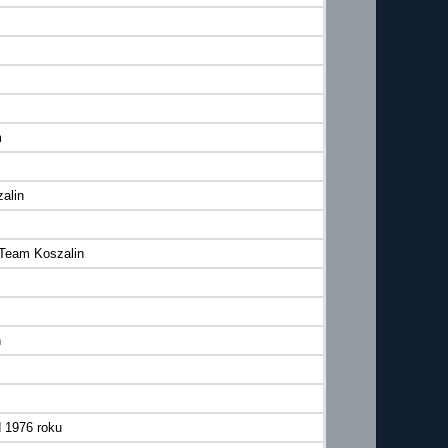
m
alin
 Team Koszalin
h
 1976 roku