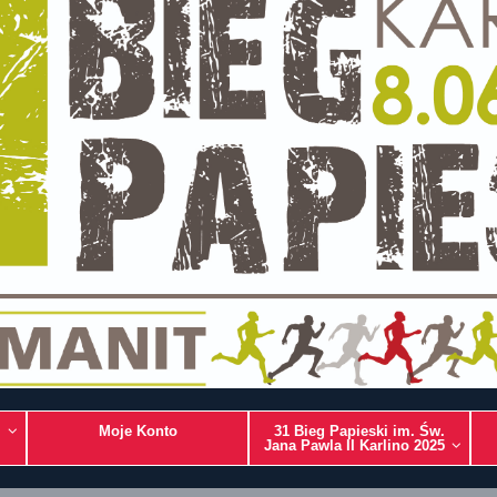
Moje Konto
31 Bieg Papieski im. Św.
Jana Pawla II Karlino 2025