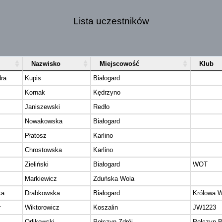
Lista uczestników
Nazwisko
Miejscowość
Klub
ra
Kupis
Białogard
Kornak
Kędrzyno
Janiszewski
Redło
Nowakowska
Białogard
Płatosz
Karlino
Chrostowska
Karlino
Zieliński
Białogard
WOT
Markiewicz
Zduńska Wola
ka
Drabkowska
Białogard
Królowa W
r
Wiktorowicz
Koszalin
JW1223
Orlikowski
Połczyn Zdrój
Połczyn B