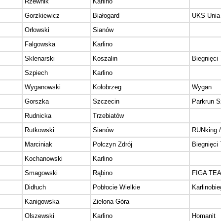
Rzewnik
Karlino
Gorzkiewicz
Białogard
UKS Unia 
Orłowski
Sianów
Falgowska
Karlino
Sklenarski
Koszalin
Biegnięci
Szpiech
Karlino
Wyganowski
Kołobrzeg
Wygan
Gorszka
Szczecin
Parkrun S
Rudnicka
Trzebiatów
Rutkowski
Sianów
RUNking /
Marciniak
Połczyn Zdrój
Biegnięci
Kochanowski
Karlino
Smagowski
Rąbino
FIGA TEA
Didłuch
Pobłocie Wielkie
Karlinobie
Kanigowska
Zielona Góra
Olszewski
Karlino
Homanit