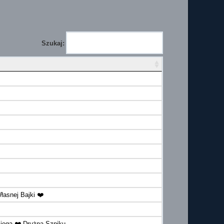
Szukaj:
łasnej Bajki ❤️
iega ❤️ Drużna Szpiku