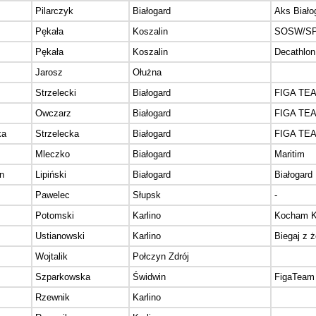
Pilarczyk
Białogard
Aks Biało
Pękała
Koszalin
SOSW/SP4
Pękała
Koszalin
Decathlon
Jarosz
Ołużna
z
Strzelecki
Białogard
FIGA TE
Owczarz
Białogard
FIGA TE
ka
Strzelecka
Białogard
FIGA TE
Mleczko
Białogard
Maritim
n
Lipiński
Białogard
Białogard
Pawelec
Słupsk
-
Potomski
Karlino
Kocham K
Ustianowski
Karlino
Biegaj z 
Wojtalik
Połczyn Zdrój
Szparkowska
Świdwin
FigaTeam 
Rzewnik
Karlino