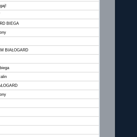
gaj!
T
RD BIEGA
zony
AM BIAŁOGARD
 biega
alin
IAŁOGARD
zony