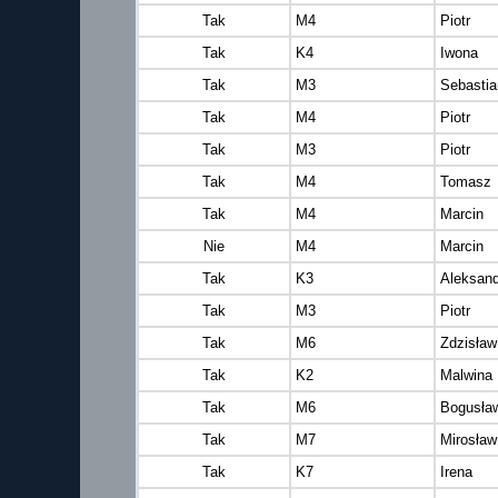
Tak
M4
Piotr
Tak
K4
Iwona
Tak
M3
Sebastia
Tak
M4
Piotr
Tak
M3
Piotr
Tak
M4
Tomasz
Tak
M4
Marcin
Nie
M4
Marcin
Tak
K3
Aleksand
Tak
M3
Piotr
Tak
M6
Zdzisław
Tak
K2
Malwina
Tak
M6
Bogusła
Tak
M7
Mirosław
Tak
K7
Irena