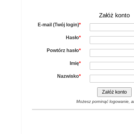
Załóż konto
E-mail (Twój login)
*
Hasło
*
Powtórz hasło
*
Imię
*
Nazwisko
*
Możesz pominąć logowanie, al