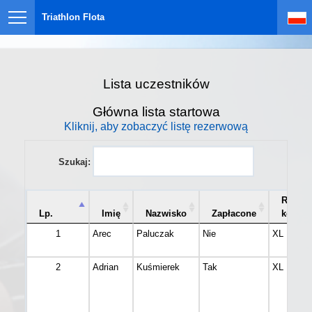
Triathlon Flota
Lista uczestników
Główna lista startowa
Kliknij, aby zobaczyć listę rezerwową
Szukaj:
Rozmi
Lp.
Imię
Nazwisko
Zapłacone
koszul
1
Arec
Paluczak
Nie
XL
2
Adrian
Kuśmierek
Tak
XL