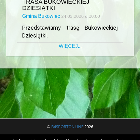
TRASA BUKOWIECKIEJ
DZIESIĄTKI
Gmina Bukowiec
24.03.2026 o 00:00
Przedstawiamy trasę Bukowieckiej
Dziesiątki.
WIĘCEJ...
©
B4SPORTONLINE
2026