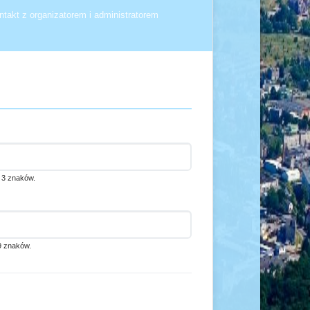
takt z organizatorem i administratorem
 3 znaków.
9 znaków.