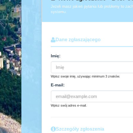
Jeżeli masz jakieś pytania lub problemy to za
systemu.
Dane zgłaszającego
Imię:
Wpisz swoje imię, używając minimum 3 znaków.
E-mail:
Wpisz swój adres e-mail.
Szczegóły zgłoszenia