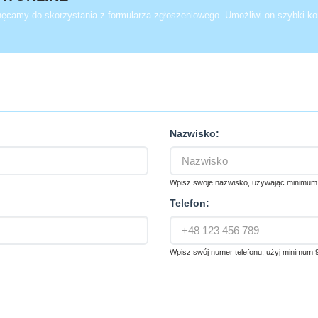
chęcamy do skorzystania z formularza zgłoszeniowego. Umożliwi on szybki kon
Nazwisko:
Wpisz swoje nazwisko, używając minimum
Telefon:
Wpisz swój numer telefonu, użyj minimum 