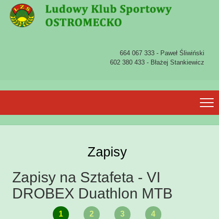
664 067 333 - Paweł Śliwiński
602 380 433 - Błażej Stankiewicz
Zapisy
Zapisy na Sztafeta - VI
DROBEX Duathlon MTB
1
2
3
4