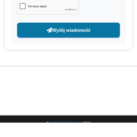
Wyślij wiadomość
©
B4SPORTONLINE
2026
Jeżeli masz jakieś pytania lub problemy to zachęcamy do skorzystania z