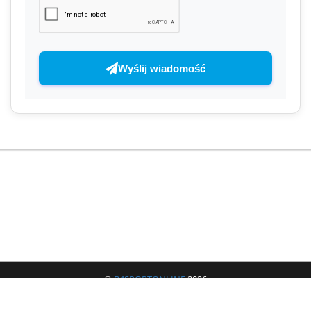
Wyślij wiadomość
©
B4SPORTONLINE
2026
Jeżeli masz jakieś pytania lub problemy to zachęcamy do skorzystania z