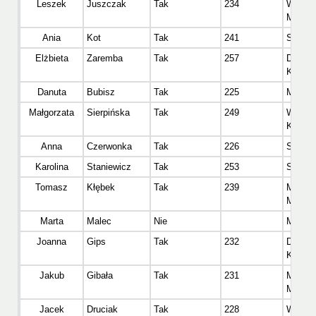
Leszek
Juszczak
Tak
234
Wetera
Mężcz
Ania
Kot
Tak
241
Senior 
Elżbieta
Zaremba
Tak
257
Dinoza
Kobiet
Danuta
Bubisz
Tak
225
Master
Małgorzata
Sierpińska
Tak
249
Wetera
Kobiet
Anna
Czerwonka
Tak
226
Senior 
Karolina
Staniewicz
Tak
253
Senior 
Tomasz
Kłębek
Tak
239
Master
Mężcz
Marta
Malec
Nie
Master
Joanna
Gips
Tak
232
Dinoza
Kobiet
Jakub
Gibała
Tak
231
Master
Mężcz
Jacek
Druciak
Tak
228
Wetera