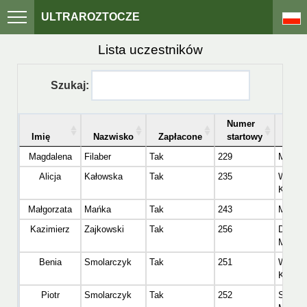
ULTRAROZTOCZE
Lista uczestników
Szukaj:
Numer
Imię
Nazwisko
Zapłacone
startowy
Kate
Magdalena
Filaber
Tak
229
Master
Alicja
Kałowska
Tak
235
Wetera
Kobiet
Małgorzata
Mańka
Tak
243
Master
Kazimierz
Zajkowski
Tak
256
Dinoza
Mężcz
Benia
Smolarczyk
Tak
251
Wetera
Kobiet
Piotr
Smolarczyk
Tak
252
Senior