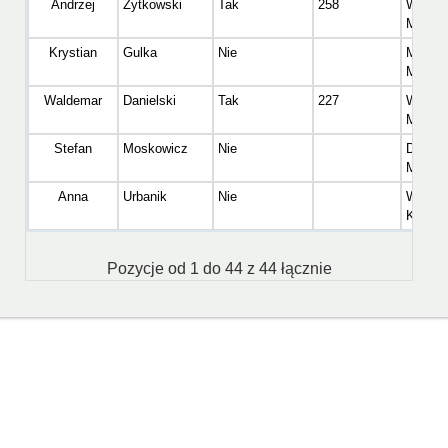
Andrzej
Żytkowski
Tak
258
Wetera
Mężcz
Krystian
Gulka
Nie
Master
Mężcz
Waldemar
Danielski
Tak
227
Wetera
Mężcz
Stefan
Moskowicz
Nie
Dinoza
Mężcz
Anna
Urbanik
Nie
Wetera
Kobiet
Pozycje od 1 do 44 z 44 łącznie