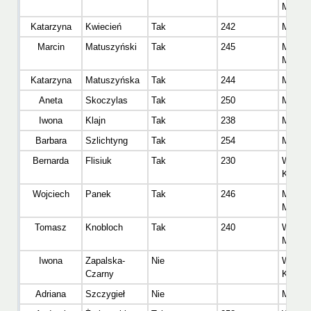
Mężcz
Katarzyna
Kwiecień
Tak
242
Master
Marcin
Matuszyński
Tak
245
Master
Mężcz
Katarzyna
Matuszyńska
Tak
244
Master
Aneta
Skoczylas
Tak
250
Master
Iwona
Klajn
Tak
238
Master
Barbara
Szlichtyng
Tak
254
Master
Bernarda
Flisiuk
Tak
230
Wetera
Kobiet
Wojciech
Panek
Tak
246
Master
Mężcz
Tomasz
Knobloch
Tak
240
Wetera
Mężcz
Iwona
Zapalska-
Nie
Wetera
Czarny
Kobiet
Adriana
Szczygieł
Nie
Master