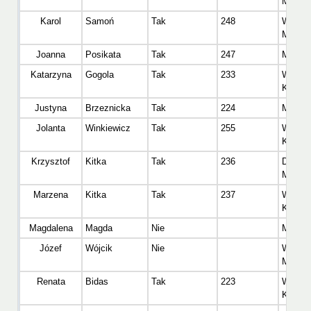
Mężcz
Karol
Samoń
Tak
248
Wetera
Mężcz
Joanna
Posikata
Tak
247
Master
Katarzyna
Gogola
Tak
233
Wetera
Kobiet
Justyna
Brzeznicka
Tak
224
Master
Jolanta
Winkiewicz
Tak
255
Wetera
Kobiet
Krzysztof
Kitka
Tak
236
Dinoza
Mężcz
Marzena
Kitka
Tak
237
Wetera
Kobiet
Magdalena
Magda
Nie
Master
Józef
Wójcik
Nie
Wetera
Mężcz
Renata
Bidas
Tak
223
Wetera
Kobiet