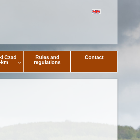
ki Czad
Rules and
Contact
+km
regulations