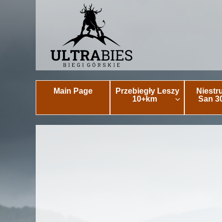
Main Page
Przebiegły Leszy
Niestr
10+km
San 3