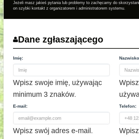
Jeżeli masz jakieś pytania lub problemy to zachęcamy do skorzystan
on szybki kontakt z organizatorem i administratorem systemu.
Dane zgłaszającego
Imię:
Nazwisko
Wpisz swoje imię, używając
Wpisz
minimum 3 znaków.
używa
E-mail:
Telefon:
Wpisz swój adres e-mail.
Wpisz