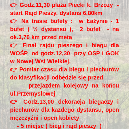
👉 Godz.11,30 plaża Piecki k. Brzozy -
start Rajd Pieszy, dystans 6,80km
👉 Na trasie bufety : w Łażynie - 1
bufet ( ½ dystansu ), 2 bufet - na
ok.3,70 km przed metą
👉 Finał rajdu pieszego i biegu dla
WOŚP od godz.12,30 przy OSP i GOK
w Nowej Wsi Wielkiej.
👉 Pomiar czasu dla biegu i piechurów
do klasyfikacji odbędzie się przed
przejazdem kolejowy na końcu
ul.Przemysłowej
👉 Godz.13,00 dekoracja biegaczy i
piechurów dla każdego dystansu, open
mężczyźni i open kobiety
- 5 miejsc ( bieg i rajd pieszy )