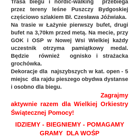
Trasa biegu i nordic-walking przebiega
przez tereny leśne Puszczy Bydgoskiej
częściowo szlakiem Bł. Czesława Jóźwiaka.
Na trasie w Łażynie pierwszy bufet, drugi
bufet na 3,70km przed metą. Na mecie, przy
GOK i OSP w Nowej Wsi Wielkiej każdy
uczestnik otrzyma pamiątkowy medal.
Będzie również ognisko i strażacka
grochówka.
Dekoracje dla najszybszych w kat. open - 5
miejsc dla rajdu pieszego obydwa dystanse
i osobno dla biegu.
Zagrajmy
aktywnie razem dla Wielkiej Orkiestry
Świątecznej Pomocy!
IDZIEMY - BIEGNIEMY - POMAGAMY
GRAMY DLA WOŚP