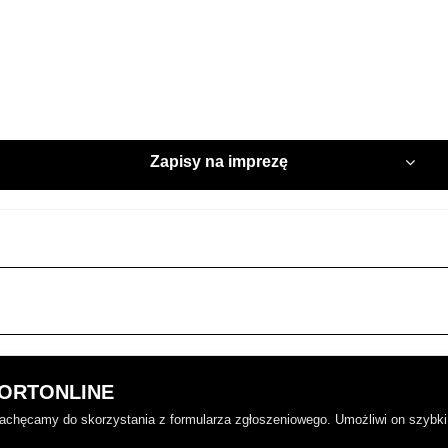
Zapisy na imprezę
SPORTONLINE
 zachęcamy do skorzystania z formularza zgłoszeniowego. Umożliwi on szybki 