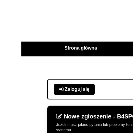
Strona główna
Zaloguj się
Nowe zgłoszenie - B4
Jeżeli masz jakieś pytania lub problemy to
systemu.